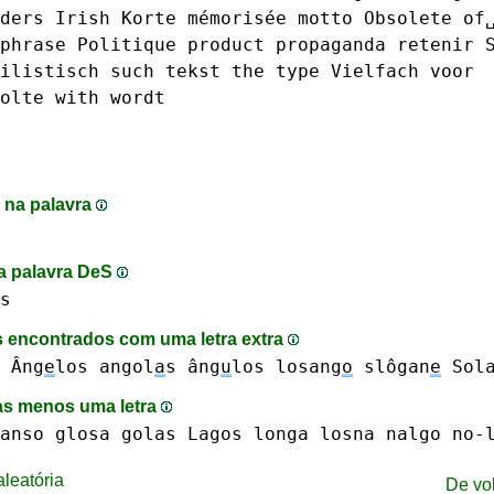
ders
Irish
Korte
mémorisée
motto
Obsolete
of
phrase
Politique
product
propaganda
retenir
ilistisch
such
tekst
the
type
Vielfach
voor
olte
with
wordt
 na palavra
na palavra DeS
s
 encontrados com uma letra extra
Âng
e
los
angol
a
s
âng
u
los
losang
o
slôgan
e
Sol
s menos uma letra
anso
glosa
golas
Lagos
longa
losna
nalgo
no-
leatória
De vo