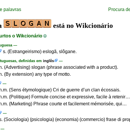
e palavras
Procura d
ra
está no Wikcionário
urtos o Wikcionário
tuguesa —
s. (Estrangeirismo) eslogã, slôgane.
tuguesas, definidas em
inglês
—
n. (Advertising) slogan (phrase associated with a product).
n. (By extension) any type of motto.
—
n.m. (Sens étymologique) Cri de guerre d’un clan écossais.
n.m. (Politique) Formule concise et expressive, facile à retenir…
n.m. (Marketing) Phrase courte et facilement mémorisée, qui…
—
s. (Sociologia) (psicologia) (economia) (commercio) frase di pr
—