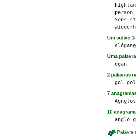
highlan
person
Sens
st
wiederh
Um sufixo
slôgan
e
Uma palavra
ogan
2 palavras 
gol
gol
7 anagramas
Agn
e
los
10 anagrama
anglo
g
Palavra a