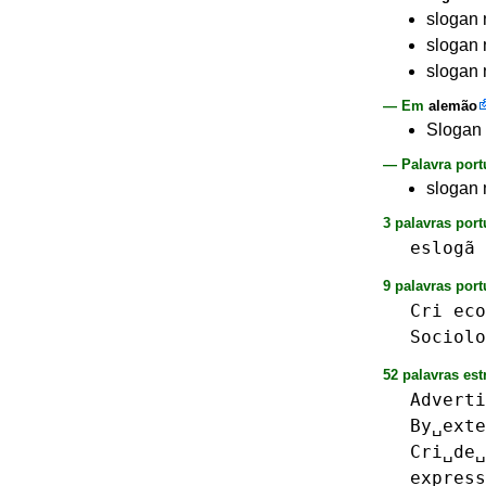
slogan 
slogan 
slogan 
— Em
alemão
Slogan 
— Palavra port
slogan 
3 palavras por
eslogã
9 palavras port
Cri
eco
Sociolo
52 palavras est
Adverti
By␣exte
Cri␣de␣
express