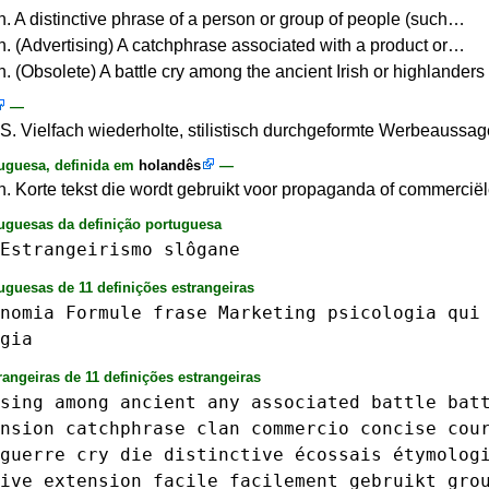
n. A distinctive phrase of a person or group of people (such…
n. (Advertising) A catchphrase associated with a product or…
n. (Obsolete) A battle cry among the ancient Irish or highlanders
—
S. Vielfach wiederholte, stilistisch durchgeformte Werbeauss
uguesa, definida em
holandês
—
n. Korte tekst die wordt gebruikt voor propaganda of commerci
tuguesas da definição portuguesa
Estrangeirismo
slôgane
uguesas de 11 definições estrangeiras
nomia
Formule
frase
Marketing
psicologia
qui
gia
rangeiras de 11 definições estrangeiras
sing
among
ancient
any
associated
battle
bat
nsion
catchphrase
clan
commercio
concise
cou
guerre
cry
die
distinctive
écossais
étymolog
ive
extension
facile
facilement
gebruikt
gro