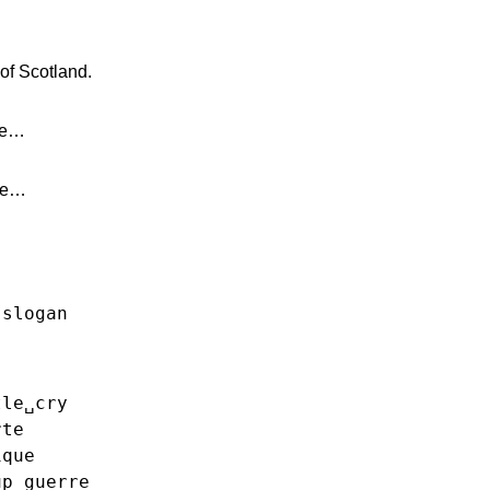
 of Scotland.
age…
ële…
slogan
tle␣cry
rte
ique
up
guerre