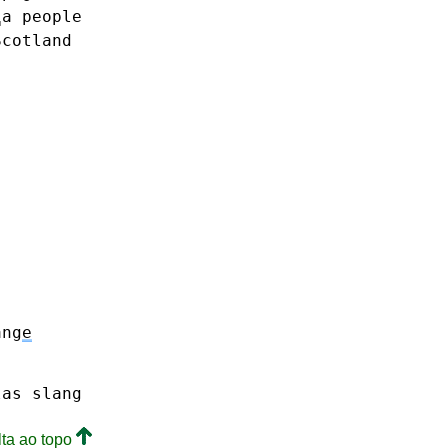
␣a
people
Scotland
ang
e
las
slang
lta ao topo