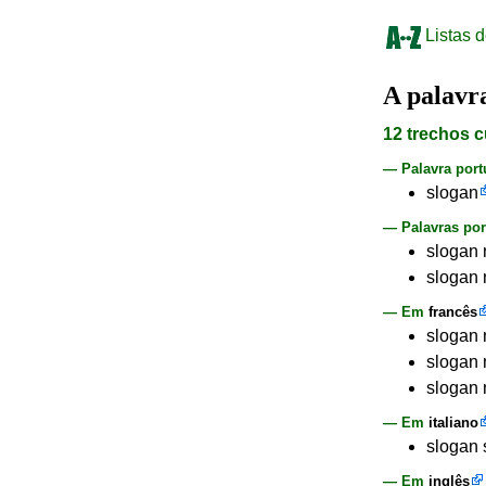
Listas d
A palav
12 trechos c
— Palavra por
slogan
— Palavras por
slogan 
slogan 
— Em
francês
slogan 
slogan 
slogan 
— Em
italiano
slogan 
— Em
inglês