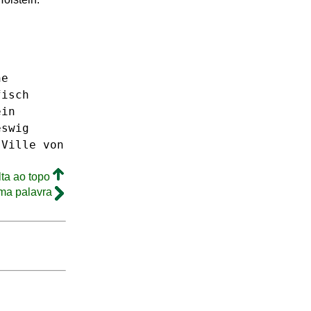
ne
fisch
ein
eswig
Ville
von
lta ao topo
ma palavra