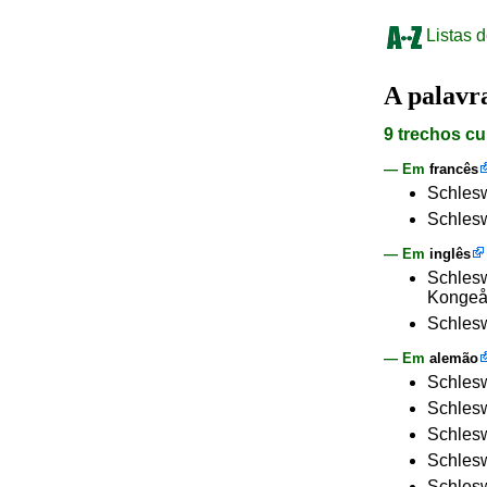
Listas d
A palav
9 trechos cu
— Em
francês
Schlesw
Schlesw
— Em
inglês
Schlesw
Kongeå
Schlesw
— Em
alemão
Schlesw
Schlesw
Schlesw
Schlesw
Schlesw