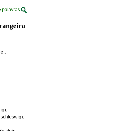
e palavras
rangeira
uée…
ig).
dschleswig).
olstein.