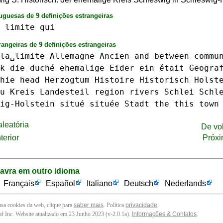
uguesas de 9 definições estrangeiras
limite
qui
rangeiras de 9 definições estrangeiras
la␣limite
Allemagne
Ancien
and
between
commu
k
die
duché
ehemalige
Eider
ein
était
Geogra
hie
head
Herzogtum
Histoire
Historisch
Holst
u
Kreis
Landesteil
region
rivers
Schlei
Schl
ig-Holstein
situé
située
Stadt
the
this
town
leatória
De vo
terior
Próxi
lavra em outro idioma
Français
Español
Italiano
Deutsch
Nederlands
 usa cookies da web, clique para
saber mais
. Política
privacidade
.
f Inc. Website atualizado em 23 Junho 2023 (v-2.0.1
a
).
Informações & Contatos
.