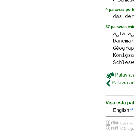
4 palavras port
das
der
37 palavras est
à␣la
à␣
Dänemar
Géograp
Königsa
Schlesw
Palavra a
Palavra an
Veja esta pa
English
Este site
© Ortogra