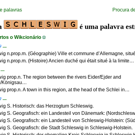
e palavras
Procura d
ra
é uma palavra est
rtos o Wikcionário
—
ig n.prop.m. (Géographie) Ville et commune d’Allemagne, sit
ig n.prop.m. (Histoire) Ancien duché qui était situé à la limite…
—
ig prop.n. The region between the rivers Eider/Ejder and
/Königsau…
ig prop.n. A town in this region, at the head of the Schlei in…
—
ig S. Historisch: das Herzogtum Schleswig.
ig S. Geografisch: ein Landesteil von Dänemark: (Nordschlesw
ig S. Geografisch: ein Landesteil von Schleswig-Holstein: (Sü
ig S. Geografisch: die Stadt Schleswig in Schleswig-Holstein.
ig S. Historisch: der ehemalige Kreis Schleswig in Schleswig-H