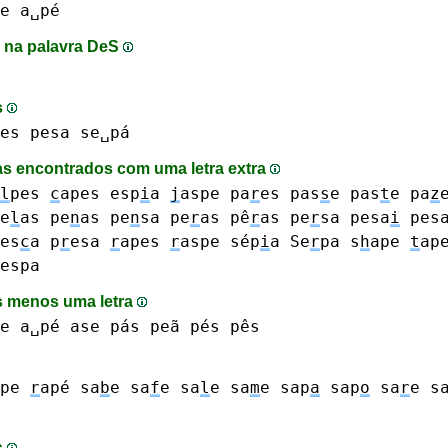
e a␣pé
 na palavra DeS
s
es
pesa
se␣pá
s encontrados com uma letra extra
l
pes
c
apes
esp
i
a
j
aspe
pa
r
es
pas
s
e
pas
t
e
pa
z
e
l
as
pe
n
as
pe
n
sa
pe
r
as pê
r
as
pe
r
sa
pesa
i
pes
es
c
a
p
r
esa
r
apes
r
aspe
sép
i
a
Se
r
pa
s
h
ape
t
ap
espa
 menos uma letra
e a␣pé
ase
pás
peã
pés pês
pe
r
apé
sa
b
e
sa
f
e
sa
l
e
sa
m
e
sap
a
sap
o
sa
r
e
s
s