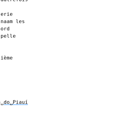
lerie
snaam
les
nord
pelle
sième
ê␣
do␣Piauí