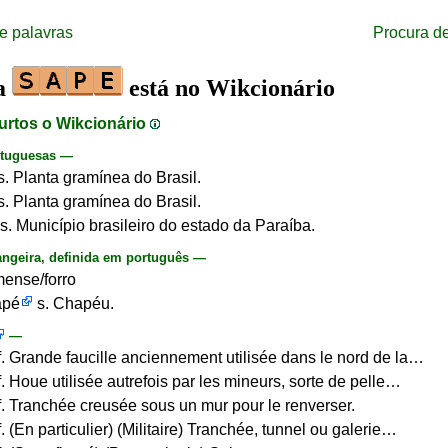
e palavras
Procura d
ra
está no Wikcionário
urtos o Wikcionário
rtuguesas —
s. Planta gramínea do Brasil.
s. Planta gramínea do Brasil.
s. Município brasileiro do estado da Paraíba.
angeira, definida em português —
ense/forro
apé
s. Chapéu.
—
f. Grande faucille anciennement utilisée dans le nord de la…
f. Houe utilisée autrefois par les mineurs, sorte de pelle…
f. Tranchée creusée sous un mur pour le renverser.
. (En particulier) (Militaire) Tranchée, tunnel ou galerie…