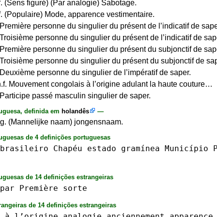
f. (Sens figuré) (Par analogie) Sabotage.
f. (Populaire) Mode, apparence vestimentaire.
 Première personne du singulier du présent de l’indicatif de sape
 Troisième personne du singulier du présent de l’indicatif de sap
 Première personne du singulier du présent du subjonctif de sap
 Troisième personne du singulier du présent du subjonctif de sap
 Deuxième personne du singulier de l’impératif de saper.
f. Mouvement congolais à l’origine adulant la haute couture…
 Participe passé masculin singulier de saper.
uguesa, definida em
holandês
—
g. (Mannelijke naam) jongensnaam.
tuguesas de 4 definições portuguesas
brasileiro
Chapéu
estado
gramínea
Município
uguesas de 14 definições estrangeiras
par
Première
sorte
rangeiras de 14 definições estrangeiras
à␣l’origine
analogie
anciennement
apparence