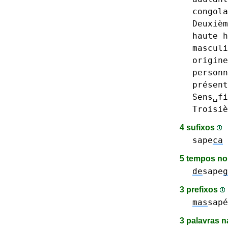
congola
Deuxièm
haute
h
masculi
origine
personn
présent
Sens␣fi
Troisiè
4 sufixos
sape
ca
5 tempos n
de
sape
g
3 prefixos
mas
sap
3 palavras n