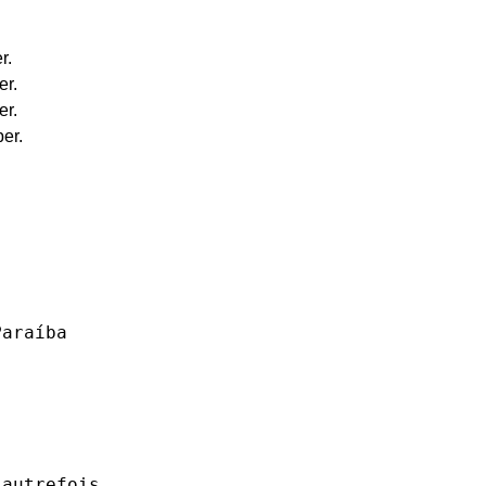
r.
er.
er.
er.
Paraíba
autrefois