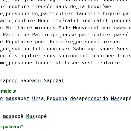
is
couture
creusée
dans
de␣la
Deuxième
e␣personne
En␣particulier
faucille
figuré
ga
aute␣couture
Houe
impératif
indicatif
jongen
n
Militaire
mineurs
Mode
Mouvement
mur
naam
Participe
Participe␣passé
particulier
passé
e
Populaire
pour
Première␣personne
présent
␣du␣subjonctif
renverser
Sabotage
saper
Sens
guré
singulier
sous
subjonctif
Tranchée
Troi
me␣personne
tunnel
utilisée
vestimentaire
sape
rê
Sape
açu
Sape
zal
o meio
o
mas
sape
z
Ur
sa␣Pe
quena
de
sape
rcebido
Mas
sap
é
mas
sapê
Mas
sapê
a palavra