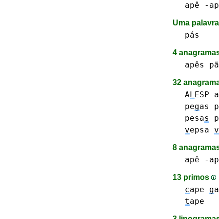
apê -ap
Uma palavra
pás
4 anagrama
apês
pã
32 anagrama
A
L
ESP
a
pe
g
as
p
pesa
s
p
v
epsa
v
8 anagramas
apê -ap
13 primos
c
ape
g
a
t
ape
3 lipograma