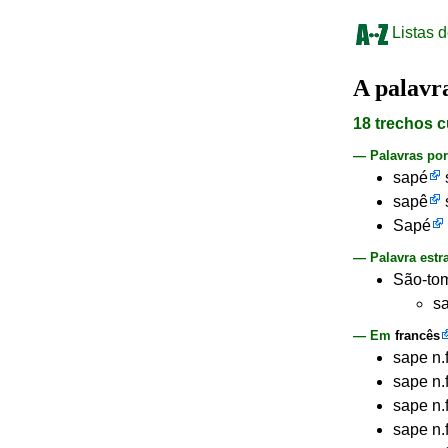
Listas d
A palav
18 trechos c
— Palavras po
sapé
sapê
Sapé
— Palavra estr
São-tom
s
— Em
francês
sape n.
sape n.
sape n.
sape n.f