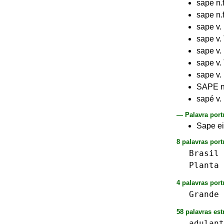
sape n.
sape n.
sape v.
sape v.
sape v.
sape v.
sape v.
SAPE n.
sapé v.
— Palavra port
Sape ei
8 palavras por
Brasil
Planta
4 palavras port
Grande
58 palavras est
adulant