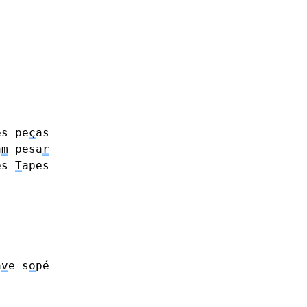
es
pe
ç
as
a
m
pesa
r
es
T
apes
a
v
e
s
o
pé