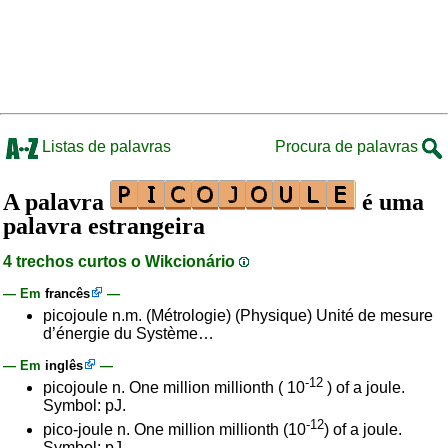
Listas de palavras
Procura de palavras
A palavra
é uma
palavra estrangeira
4 trechos curtos o Wikcionário
— Em
francês
—
picojoule n.m. (Métrologie) (Physique) Unité de mesure
d’énergie du Système…
— Em
inglês
—
-12
picojoule n. One million millionth ( 10
) of a joule.
Symbol: pJ.
-12
pico-joule n. One million millionth (10
) of a joule.
Symbol: pJ.