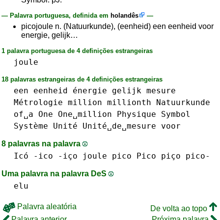
— Palavra portuguesa, definida em
holandês
—
picojoule n. (Natuurkunde), (eenheid) een eenheid voor
energie, gelijk…
1 palavra portuguesa de 4 definições estrangeiras
joule
18 palavras estrangeiras de 4 definições estrangeiras
een
eenheid
énergie
gelijk
mesure
Métrologie
million
millionth
Natuurkunde
of␣a
One
One␣million
Physique
Symbol
Système
Unité
Unité␣de␣mesure
voor
8 palavras na palavra
Icó -ico -iço
joule
pico Pico piço pico-
Uma palavra na palavra DeS
elu
Palavra aleatória
De volta ao topo
Palavra anterior
Próxima palavra