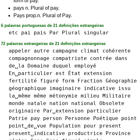
form of pay.
pays n. Plural of pay.
Pays prop.n. Plural of Pay.
6 palavras portuguesas de 21 definições estrangeiras
etc
pai
pais
Par
Plural
singular
72 palavras estrangeiras de 21 definições estrangeiras
appeler
autre
campagne
climat
cohérente
compagnonnage
compatriote
contrée
dans
de␣la
Domaine
duquel
employé
En␣particulier
est
État
extension
fertilité
figuré
form
Fraction
Géographie
géographique
imaginaire
indicative
issu
la␣même
même
métonymie
milieu
Militaire
monde
natale
nation
national
Obsolete
originaire
Par␣extension
particulier
Patrie
pay
person
Personne
Poétique
point
point␣de␣vue
Population
pour
present
present␣indicative
productrice
Province