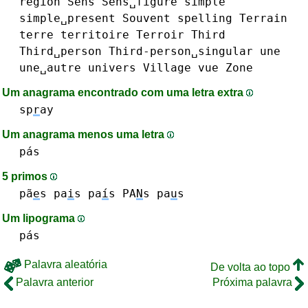
région
Sens
Sens␣figuré
simple
simple␣present
Souvent
spelling
Terrain
terre
territoire
Terroir
Third
Third␣person
Third-person␣singular
une
une␣autre
univers
Village
vue
Zone
Um anagrama encontrado com uma letra extra
sp
r
ay
Um anagrama menos uma letra
pás
5 primos
pã
e
s
pa
i
s pa
í
s
PA
N
s
pa
u
s
Um lipograma
pás
Palavra aleatória
De volta ao topo
Palavra anterior
Próxima palavra