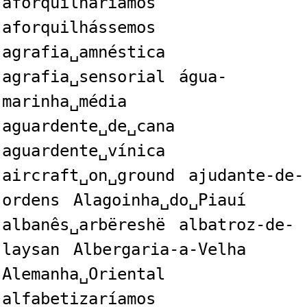
aforquilharíamos
aforquilhássemos
agrafia␣amnéstica
agrafia␣sensorial
água-
marinha␣média
aguardente␣de␣cana
aguardente␣vínica
aircraft␣on␣ground
ajudante-de-
ordens
Alagoinha␣do␣Piauí
albanês␣arbëreshë
albatroz-de-
laysan
Albergaria-a-Velha
Alemanha␣Oriental
alfabetizaríamos