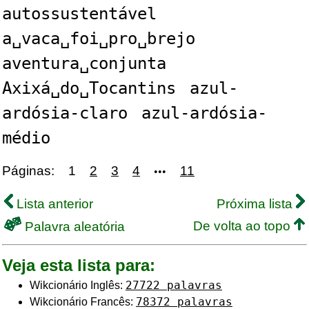
autossustentável
a␣vaca␣foi␣pro␣brejo
aventura␣conjunta
Axixá␣do␣Tocantins
azul-
ardósia-claro
azul-ardósia-
médio
Páginas:
1
2
3
4
11
•••
Lista anterior
Próxima lista
De volta ao topo
Palavra aleatória
Veja esta lista para:
27722 palavras
Wikcionário Inglês:
78372 palavras
Wikcionário Francês: