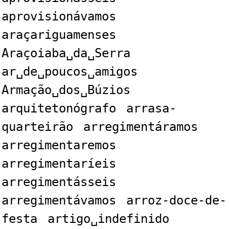
aprovisionávamos
araçariguamenses
Araçoiaba␣da␣Serra
ar␣de␣poucos␣amigos
Armação␣dos␣Búzios
arquitetonógrafo
arrasa-
quarteirão
arregimentáramos
arregimentaremos
arregimentaríeis
arregimentásseis
arregimentávamos
arroz-doce-de-
festa
artigo␣indefinido