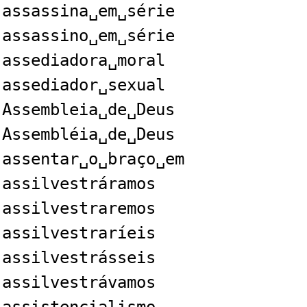
assassina␣em␣série
assassino␣em␣série
assediadora␣moral
assediador␣sexual
Assembleia␣de␣Deus
Assembléia␣de␣Deus
assentar␣o␣braço␣em
assilvestráramos
assilvestraremos
assilvestraríeis
assilvestrásseis
assilvestrávamos