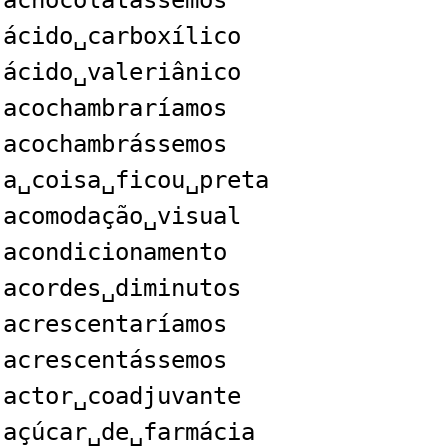
achocolatássemos
ácido␣carboxílico
ácido␣valeriânico
acochambraríamos
acochambrássemos
a␣coisa␣ficou␣preta
acomodação␣visual
acondicionamento
acordes␣diminutos
acrescentaríamos
acrescentássemos
actor␣coadjuvante
açúcar␣de␣farmácia