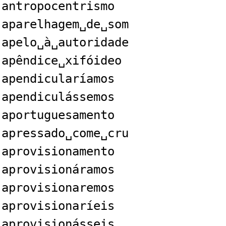
antropocentrismo
aparelhagem␣de␣som
apelo␣à␣autoridade
apêndice␣xifóideo
apendicularíamos
apendiculássemos
aportuguesamento
apressado␣come␣cru
aprovisionamento
aprovisionáramos
aprovisionaremos
aprovisionaríeis
aprovisionásseis