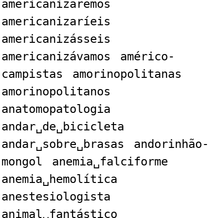
americanizaremos
americanizaríeis
americanizásseis
americanizávamos
américo-
campistas
amorinopolitanas
amorinopolitanos
anatomopatologia
andar␣de␣bicicleta
andar␣sobre␣brasas
andorinhão-
mongol
anemia␣falciforme
anemia␣hemolítica
anestesiologista
animal␣fantástico