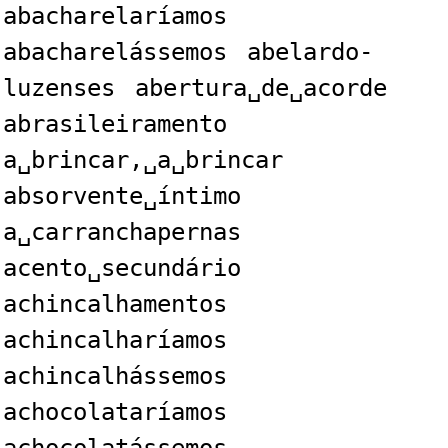
abacharelaríamos
abacharelássemos
abelardo-
luzenses
abertura␣de␣acorde
abrasileiramento
a␣brincar,␣a␣brincar
absorvente␣íntimo
a␣carranchapernas
acento␣secundário
achincalhamentos
achincalharíamos
achincalhássemos
achocolataríamos