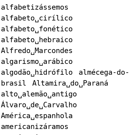
alfabetizássemos
alfabeto␣cirílico
alfabeto␣fonético
alfabeto␣hebraico
Alfredo␣Marcondes
algarismo␣arábico
algodão␣hidrófilo
almécega-do-
brasil
Altamira␣do␣Paraná
alto␣alemão␣antigo
Álvaro␣de␣Carvalho
América␣espanhola
americanizáramos