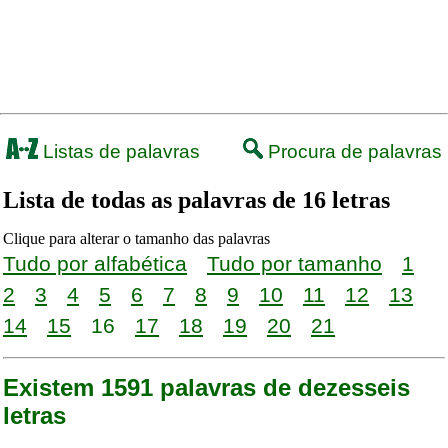
Listas de palavras
Procura de palavras
Lista de todas as palavras de 16 letras
Clique para alterar o tamanho das palavras
Tudo por alfabética
Tudo por tamanho
1
2
3
4
5
6
7
8
9
10
11
12
13
14
15
16
17
18
19
20
21
Existem 1591 palavras de dezesseis
letras