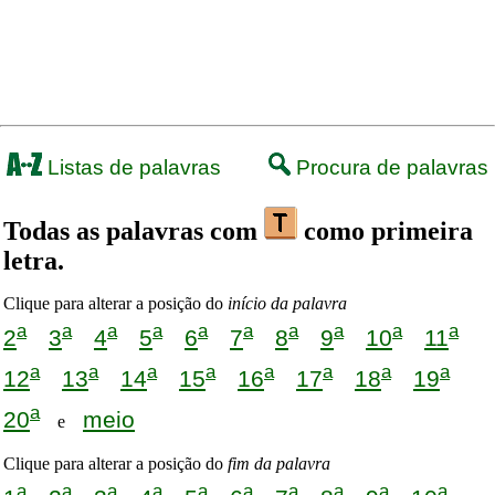
Listas de palavras
Procura de palavras
Todas as palavras com
como primeira
letra.
Clique para alterar a posição do
início da palavra
a
a
a
a
a
a
a
a
a
a
2
3
4
5
6
7
8
9
10
11
a
a
a
a
a
a
a
a
12
13
14
15
16
17
18
19
a
20
meio
e
Clique para alterar a posição do
fim da palavra
a
a
a
a
a
a
a
a
a
a