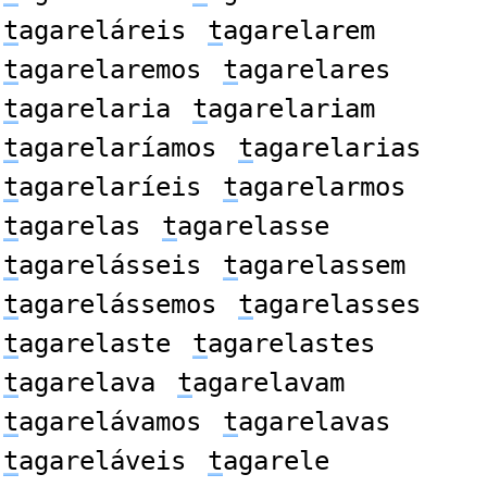
t
agareláreis
t
agarelarem
t
agarelaremos
t
agarelares
t
agarelaria
t
agarelariam
t
agarelaríamos
t
agarelarias
t
agarelaríeis
t
agarelarmos
t
agarelas
t
agarelasse
t
agarelásseis
t
agarelassem
t
agarelássemos
t
agarelasses
t
agarelaste
t
agarelastes
t
agarelava
t
agarelavam
t
agarelávamos
t
agarelavas
t
agareláveis
t
agarele