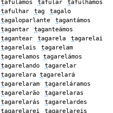
t
afulámos
t
afular
t
afulhámos
t
afulhar
t
ag
t
agalo
t
agaloparlante
t
agantámos
t
agantar
t
aganteámos
t
agantear
t
agarela
t
agarelai
t
agarelais
t
agarelam
t
agarelamos
t
agarelámos
t
agarelando
t
agarelar
t
agarelara
t
agarelará
t
agarelaram
t
agareláramos
t
agarelarão
t
agarelaras
t
agarelarás
t
agarelardes
t
agarelarei
t
agarelareis