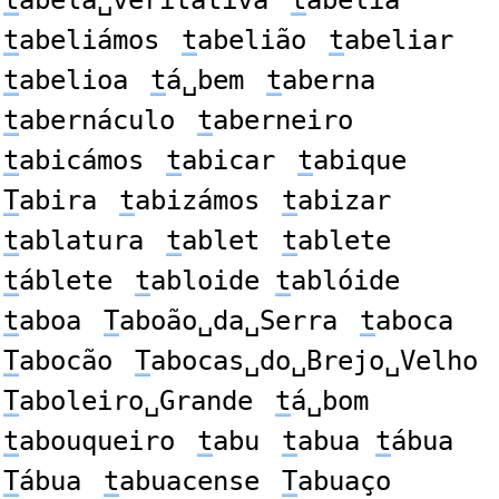
t
abeliámos
t
abelião
t
abeliar
t
abelioa
t
á␣bem
t
aberna
t
abernáculo
t
aberneiro
t
abicámos
t
abicar
t
abique
T
abira
t
abizámos
t
abizar
t
ablatura
t
ablet
t
ablete
t
áblete
t
abloide
t
ablóide
t
aboa
T
aboão␣da␣Serra
t
aboca
T
abocão
T
abocas␣do␣Brejo␣Velho
T
aboleiro␣Grande
t
á␣bom
t
abouqueiro
t
abu
t
abua
t
ábua
T
ábua
t
abuacense
T
abuaço