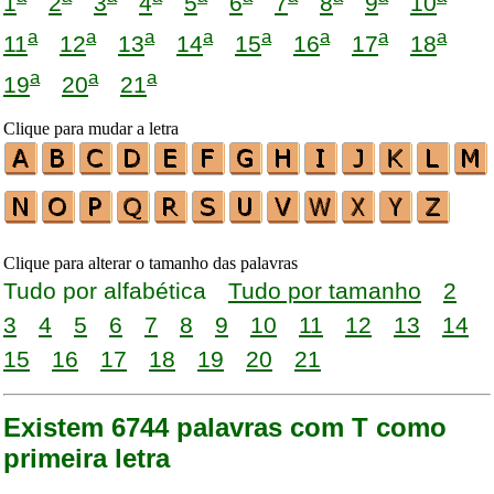
1
2
3
4
5
6
7
8
9
10
a
a
a
a
a
a
a
a
11
12
13
14
15
16
17
18
a
a
a
19
20
21
Clique para mudar a letra
Clique para alterar o tamanho das palavras
Tudo por alfabética
Tudo por tamanho
2
3
4
5
6
7
8
9
10
11
12
13
14
15
16
17
18
19
20
21
Existem 6744 palavras com T como
primeira letra