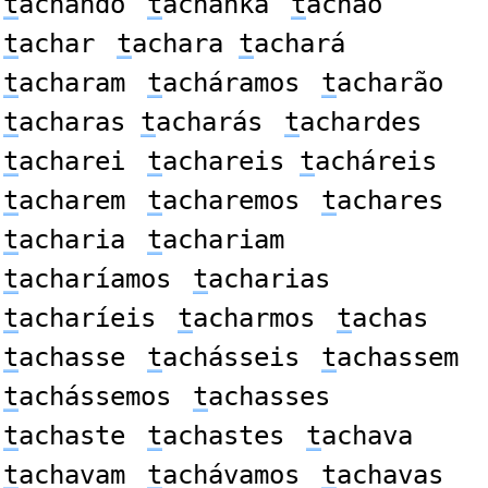
t
achando
t
achanka
t
achão
t
achar
t
achara
t
achará
t
acharam
t
acháramos
t
acharão
t
acharas
t
acharás
t
achardes
t
acharei
t
achareis
t
acháreis
t
acharem
t
acharemos
t
achares
t
acharia
t
achariam
t
acharíamos
t
acharias
t
acharíeis
t
acharmos
t
achas
t
achasse
t
achásseis
t
achassem
t
achássemos
t
achasses
t
achaste
t
achastes
t
achava
t
achavam
t
achávamos
t
achavas