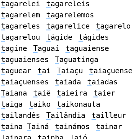
t
agarelei
t
agareleis
t
agarelem
t
agarelemos
t
agareles
t
agarelice
t
agarelo
t
agarelou
t
ágide
t
ágides
t
agine
T
aguaí
t
aguaiense
t
aguaienses
T
aguatinga
t
aguear
t
ai
T
aiaçu
t
aiaçuense
t
aiaçuenses
t
aiada
t
aiadas
T
aiana
t
aiê
t
aieira
t
aier
t
aiga
t
aiko
t
aikonauta
t
ailandês
T
ailândia
t
ailleur
t
aina
T
ainá
t
ainámos
t
ainar
T
ainara
t
ainha
T
aió