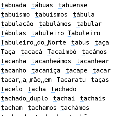
t
abuada
t
ábuas
t
abuense
t
abuísmo
t
abuísmos
t
ábula
t
abulação
t
abulámos
t
abular
t
ábulas
t
abuleiro
T
abuleiro
T
abuleiro␣do␣Norte
t
abus
t
aça
T
aça
t
acacá
T
acaimbó
t
acámos
t
acanha
t
acanheámos
t
acanhear
t
acanho
t
acaniça
t
acape
t
acar
t
acar␣a␣mão␣em
T
acaratu
t
aças
t
acelo
t
acha
t
achado
t
achado␣duplo
t
achai
t
achais
t
acham
t
achamos
t
achámos