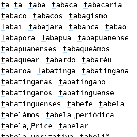
t
a
t
á
t
aba
t
abaca
t
abacaria
t
abaco
t
abacos
t
abagismo
T
abaí
t
abajara
t
abanca
t
abão
T
abaporã
T
abapuã
t
abapuanense
t
abapuanenses
t
abaqueámos
t
abaquear
t
abardo
t
abaréu
t
abaroa
T
abatinga
t
abatingana
t
abatinganas
t
abatingano
t
abatinganos
t
abatinguense
t
abatinguenses
t
abefe
t
abela
t
abelámos
t
abela␣periódica
t
abela␣Price
t
abelar
t
abela␣veritativa
t
abeliã