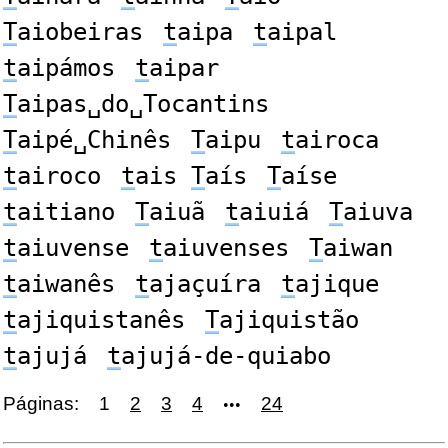
T
aiobeiras
t
aipa
t
aipal
t
aipámos
t
aipar
T
aipas␣do␣Tocantins
T
aipé␣Chinês
T
aipu
t
airoca
t
airoco
t
ais
T
aís
T
aíse
t
aitiano
T
aiuã
t
aiuiá
T
aiuva
t
aiuvense
t
aiuvenses
T
aiwan
t
aiwanês
t
ajaçuíra
t
ajique
t
ajiquistanês
T
ajiquistão
t
ajujá
t
ajujá-de-quiabo
Páginas:
1
2
3
4
24
•••