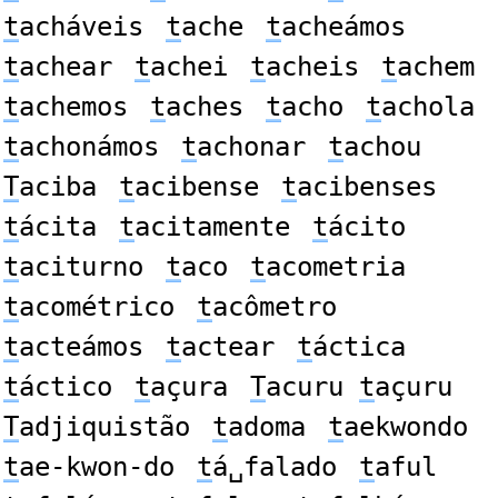
t
acháveis
t
ache
t
acheámos
t
achear
t
achei
t
acheis
t
achem
t
achemos
t
aches
t
acho
t
achola
t
achonámos
t
achonar
t
achou
T
aciba
t
acibense
t
acibenses
t
ácita
t
acitamente
t
ácito
t
aciturno
t
aco
t
acometria
t
acométrico
t
acômetro
t
acteámos
t
actear
t
áctica
t
áctico
t
açura
T
acuru
t
açuru
T
adjiquistão
t
adoma
t
aekwondo
t
ae-kwon-do
t
á␣falado
t
aful