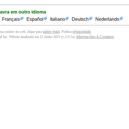
lavra em outro idioma
Français
Español
Italiano
Deutsch
Nederlands
 usa cookies da web, clique para
saber mais
. Política
privacidade
.
f Inc. Website atualizado em 23 Junho 2023 (v-2.0.1
a
).
Informações & Contatos
.