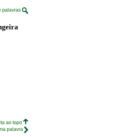
e palavras
ngeira
lta ao topo
ma palavra