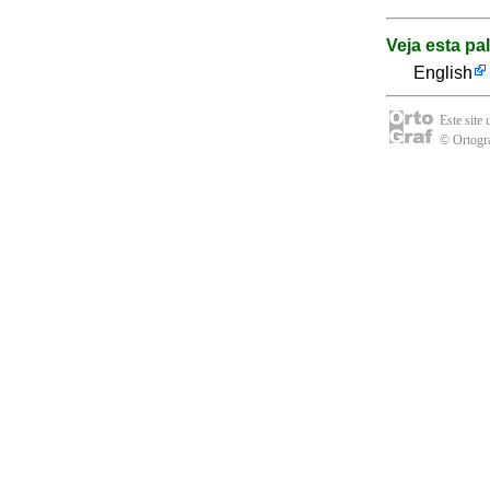
Veja esta pa
English
Este site
© Ortogra