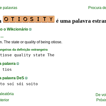
e palavras
Procura d
ra
é uma palavra estra
to o Wikcionário
—
 n. The state or quality of being otiose.
angeiras da definição estrangeira
tiose
quality
state
The
a palavra
tios
na palavra DeS
to
soí sói
soito
leatória
De vo
terior
Próxi