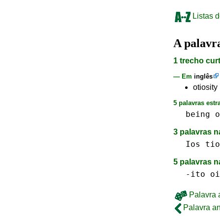
Listas d
A palav
1 trecho cur
— Em
inglês
otiosity
5 palavras estr
being
o
3 palavras n
Ios
tio
5 palavras 
-ito
oi
Palavra a
Palavra an