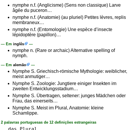
nymphe n.f. (Anglicisme) (Sens non classique) Larve
âgée du puceron…
nymphe n.f. (Anatomie) (au pluriel) Petites lèvres, replis
membraneux…
nymphe n.f. (Entomologie) Une espèce d’insecte
lépidoptère (papillon)…
— Em
inglês
—
nymphe n. (Rare or archaic) Alternative spelling of
nymph.
— Em
alemão
—
Nymphe S. Griechisch-römische Mythologie: weiblicher,
meist anmutiger…
Nymphe S. Zoologie: Jungtiere einiger Insekten im
zweiten Entwicklungsstadium…
Nymphe S. Übertragen, seltener: junges Mädchen oder
Frau, das einerseits…
Nymphe S. Meist im Plural, Anatomie: kleine
Schamlippe.
2 palavras portuguesas de 12 definições estrangeiras
das
Plural