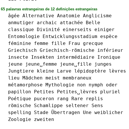
65 palavras estrangeiras de 12 definições estrangeiras
âgée
Alternative
Anatomie
Anglicisme
anmutiger
archaic
attachée
Belle
classique
Divinité
einerseits
einiger
Entomologie
Entwicklungsstadium
espèce
féminine
femme
fille
Frau
grecque
Griechisch
Griechisch-römische
inférieur
insecte
Insekten
intermédiaire
Ironique
jeune
jeune␣femme
jeune␣fille
junges
Jungtiere
kleine
Larve
lépidoptère
lèvres
lieu
Mädchen
meist
membraneux
métamorphose
Mythologie
non
nymph
oder
papillon
Petites
Petites␣lèvres
pluriel
Poétique
puceron
rang
Rare
replis
römische
Schamlippe
seltener
Sens
spelling
Stade
Übertragen
Une
weiblicher
Zoologie
zweiten