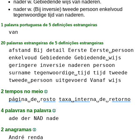
nader w. Gebiedende wijs van naderen.
nader w. (Bij inversie) tweede persoon enkelvoud
tegenwoordige tijd van naderen.
1 palavra portuguesa de 5 definições estrangeiras
van
20 palavras estrangeiras de 5 definições estrangeiras
afstand
Bij
detail
Eerste
Eerste␣persoon
enkelvoud
Gebiedende
Gebiedende␣wijs
geringere
inversie
naderen
persoon
surname
tegenwoordige␣tijd
tijd
tweede
tweede␣persoon
uitgevoerd
Vanaf
wijs
2 tempos no meio
pági
na␣de␣r
osto
taxa␣inter
na␣de␣r
etorno
4 palavras na palavra
ade
der
NAD
nade
2 anagramas
André
renda