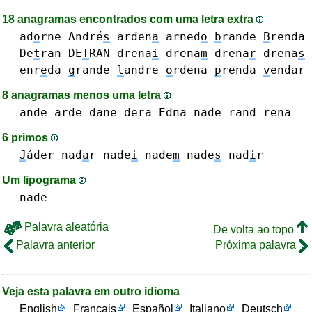
18 anagramas encontrados com uma letra extra
ad
o
rne
André
s
arden
a
arned
o
b
rande
B
renda
De
t
ran DE
T
RAN
drena
i
drena
m
drena
r
drena
s
enr
e
da
g
rande
l
andre
o
rdena
p
renda
v
endar
8 anagramas menos uma letra
ande
arde
dane
dera
Edna
nade
rand
rena
6 primos
J
áder
nad
a
r
nade
i
nade
m
nade
s
nad
i
r
Um lipograma
nade
Palavra aleatória
De volta ao topo
Palavra anterior
Próxima palavra
Veja esta palavra em outro idioma
English
Français
Español
Italiano
Deutsch