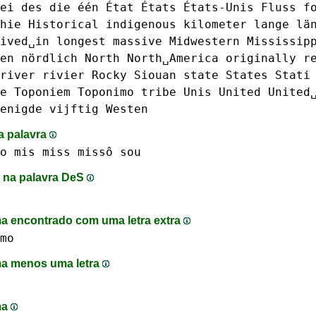
ei
des
die
één
État
États
États-Unis
Fluss
f
hie
Historical
indigenous
kilometer
lange
lä
ived␣in
longest
massive
Midwestern
Mississip
en
nördlich
North
North␣America
originally
r
river
rivier
Rocky
Siouan
state
States
Stati
e
Toponiem
Toponimo
tribe
Unis
United
United
enigde
vijftig
Westen
a palavra
o
mis
miss
missô
sou
 na palavra DeS
 encontrado com uma letra extra
mo
a menos uma letra
ma