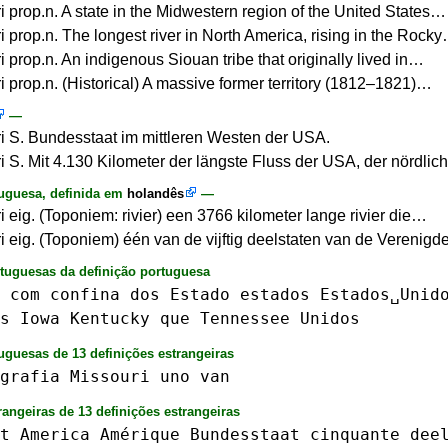
i prop.n. A state in the Midwestern region of the United States…
i prop.n. The longest river in North America, rising in the Rock
i prop.n. An indigenous Siouan tribe that originally lived in…
i prop.n. (Historical) A massive former territory (1812–1821)…
—
i S. Bundesstaat im mittleren Westen der USA.
i S. Mit 4.130 Kilometer der längste Fluss der USA, der nördli
uguesa, definida em
holandês
—
i eig. (Toponiem: rivier) een 3766 kilometer lange rivier die…
i eig. (Toponiem) één van de vijftig deelstaten van de Verenig
rtuguesas da definição portuguesa
com
confina
dos
Estado
estados
Estados␣Unid
s
Iowa
Kentucky
que
Tennessee
Unidos
uguesas de 13 definições estrangeiras
grafia
Missouri
uno
van
rangeiras de 13 definições estrangeiras
t
America
Amérique
Bundesstaat
cinquante
dee