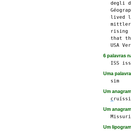
degli
d
Géograp
lived
l
mittler
rising
that
th
USA
Ver
6 palavras n
ISS
iss
Uma palavra
sim
Um anagrama
c
ruíssi
Um anagram
Missuri
Um lipogra