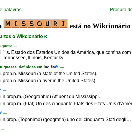
e palavras
Procura d
ra
está no Wikcionário
urtos o Wikcionário
tuguesa —
i
s. Estado dos Estados Unidos da América, que confina com
, Tennessee, Illinois, Kentucky…
tuguesas, definidas em
inglês
—
 prop.n. Missouri (a state of the United States).
 prop.n. Missouri (a river in the United States).
—
i n.prop.m. (Géographie) Affluent du Mississippi.
i n.prop.m. (État) Un des cinquante États des États-Unis d’Am
—
i n.prop. (Toponimo) (geografia) uno dei cinquanta Stati degli…
—