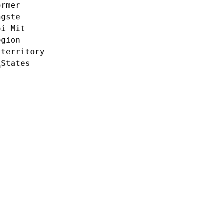
ormer
ngste
pi
Mit
egion
territory
␣States