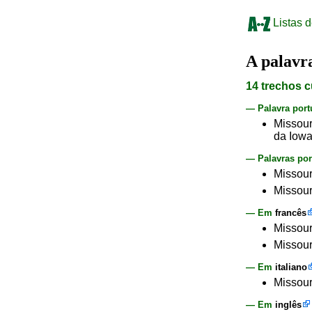
Listas d
A palav
14 trechos c
— Palavra por
Missour
da Iowa
— Palavras por
Missouri
Missouri
— Em
francês
Missour
Missour
— Em
italiano
Missour
— Em
inglês