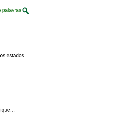
e palavras
 os estados
érique…