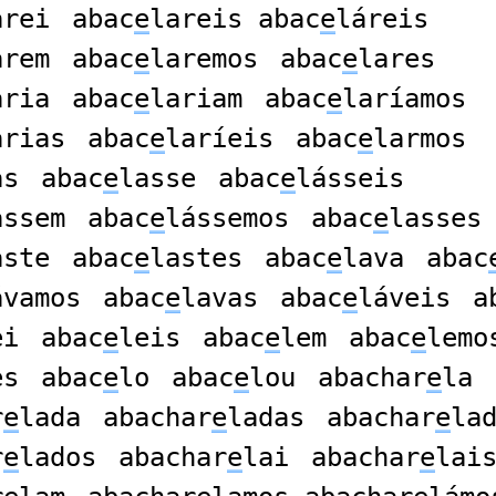
arei
abac
e
lareis abac
e
láreis
arem
abac
e
laremos
abac
e
lares
aria
abac
e
lariam
abac
e
laríamos
arias
abac
e
laríeis
abac
e
larmos
as
abac
e
lasse
abac
e
lásseis
assem
abac
e
lássemos
abac
e
lasses
aste
abac
e
lastes
abac
e
lava
abac
ávamos
abac
e
lavas
abac
e
láveis
a
ei
abac
e
leis
abac
e
lem
abac
e
lemo
es
abac
e
lo
abac
e
lou
abachar
e
la
r
e
lada
abachar
e
ladas
abachar
e
la
r
e
lados
abachar
e
lai
abachar
e
lai