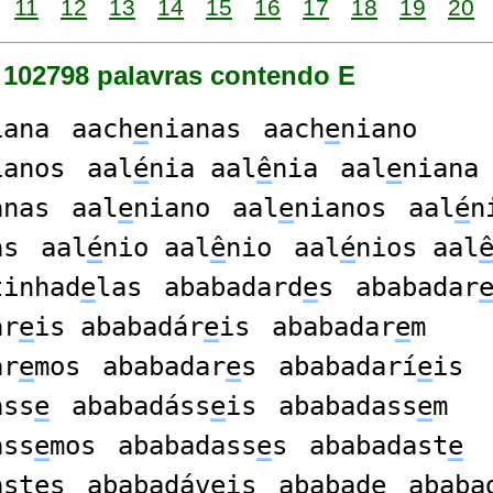
11
12
13
14
15
16
17
18
19
20
 102798 palavras contendo E
iana
aach
e
nianas
aach
e
niano
ianos
aal
é
nia aal
ê
nia
aal
e
niana
anas
aal
e
niano
aal
e
nianos
aal
é
n
as
aal
é
nio aal
ê
nio
aal
é
nios aal
tinhad
e
las
ababadard
e
s
ababadar
ar
e
is ababadár
e
is
ababadar
e
m
ar
e
mos
ababadar
e
s
ababadarí
e
is
ass
e
ababadáss
e
is
ababadass
e
m
áss
e
mos
ababadass
e
s
ababadast
e
ast
e
s
ababadáv
e
is
ababad
e
ababa