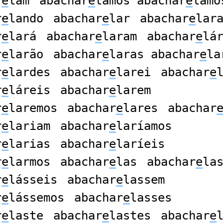
r
e
lam
abachar
e
lamos abachar
e
lámo
r
e
lando
abachar
e
lar
abachar
e
lar
r
e
lará
abachar
e
laram
abachar
e
lá
r
e
larão
abachar
e
laras abachar
e
la
r
e
lardes
abachar
e
larei
abachar
e
r
e
láreis
abachar
e
larem
r
e
laremos
abachar
e
lares
abachar
r
e
lariam
abachar
e
laríamos
r
e
larias
abachar
e
laríeis
r
e
larmos
abachar
e
las
abachar
e
la
r
e
lásseis
abachar
e
lassem
r
e
lássemos
abachar
e
lasses
r
e
laste
abachar
e
lastes
abachar
e