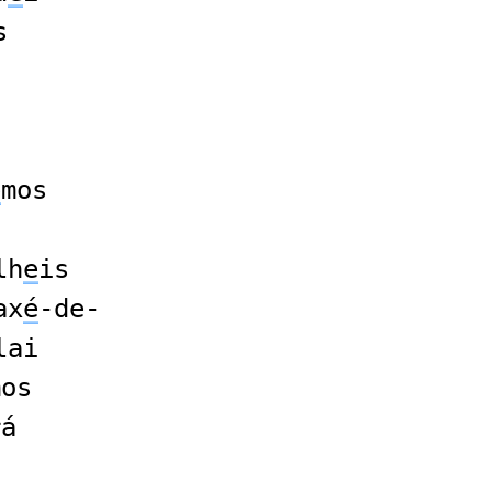
s
s
e
mos
lh
e
is
ax
é
-de-
lai
mos
rá