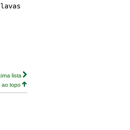
e
lavas
s
ima lista
a ao topo