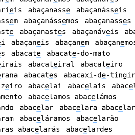
arí
e
is
abaçanass
e
abaçanáss
e
is
ass
e
m
abaçanáss
e
mos
abaçanass
e
s
ast
e
abaçanast
e
s
abaçanáv
e
is
ab
e
i
abaçan
e
is
abaçan
e
m
abaçan
e
mo
e
s
abacat
e
abacat
e
-do-mato
e
irais
abacat
e
iral
abacat
e
iro
e
rana
abacat
e
s
abacaxi-d
e
-tingi
iz
e
iro
abac
e
lai
abac
e
lais
abac
e
amento
abac
e
lamos abac
e
lámos
ando
abac
e
lar
abac
e
lara abac
e
la
aram
abac
e
láramos
abac
e
larão
aras abac
e
larás
abac
e
lardes