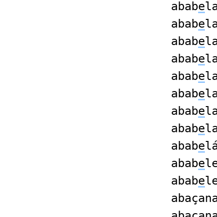
abab
e
l
abab
e
l
abab
e
l
abab
e
l
abab
e
l
abab
e
l
abab
e
l
abab
e
l
abab
e
l
abab
e
l
abab
e
l
abaçan
abaçan