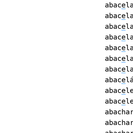
abac
e
l
abac
e
l
abac
e
l
abac
e
l
abac
e
l
abac
e
l
abac
e
l
abac
e
l
abac
e
l
abac
e
l
abacha
abacha