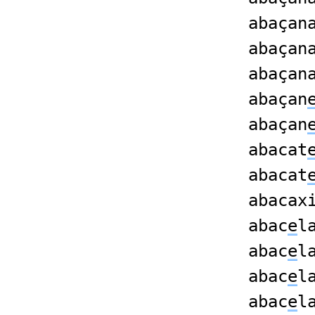
abaçan
abaçan
abaçan
abaçan
abaçan
abacat
abacat
abacax
abac
e
l
abac
e
l
abac
e
l
abac
e
l