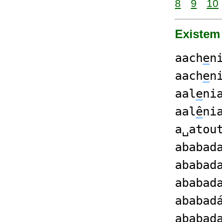
8
9
10
Existem
aach
e
n
aach
e
n
aal
e
ni
aal
ê
ni
a␣atou
ababad
ababad
ababad
ababad
ababad