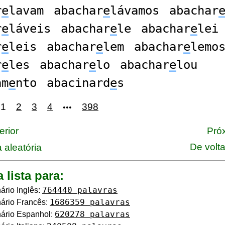
r
e
lavam
abachar
e
lávamos
abachar
r
e
láveis
abachar
e
le
abachar
e
lei
r
e
leis
abachar
e
lem
abachar
e
lemo
r
e
les
abachar
e
lo
abachar
e
lou
am
e
nto
abacinard
e
s
1
2
3
4
398
•••
erior
Próx
De volt
 aleatória
a lista para:
764440 palavras
ário Inglês:
1686359 palavras
ário Francês:
620278 palavras
ário Espanhol: