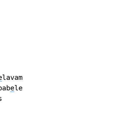
e
lavam
bab
e
le
s