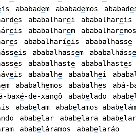
e
is
ababad
e
m
ababad
e
mos
ababad
e
hard
e
s
ababalhar
e
i
ababalhar
e
is
hár
e
is
ababalhar
e
m
ababalhar
e
mo
har
e
s
ababalharí
e
is
ababalhass
e
háss
e
is
ababalhass
e
m
ababalháss
hass
e
s
ababalhast
e
ababalhast
e
s
háv
e
is
ababalh
e
ababalh
e
i
ababa
h
e
m
ababalh
e
mos
ababalh
e
s
abá-b
á-bax
é
-de-xangô
abab
e
lado
abab
e
ais
abab
e
lam
abab
e
lamos abab
e
lá
ando
abab
e
lar
abab
e
lara abab
e
la
aram
abab
e
láramos
abab
e
larão