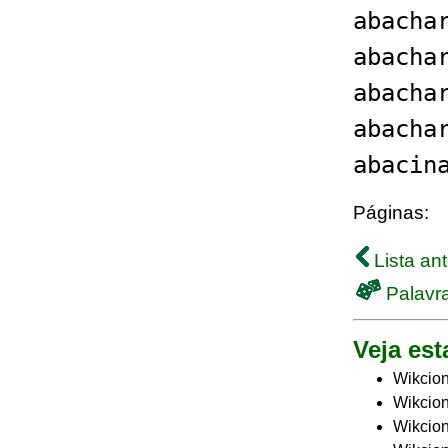
abacha
abacha
abacha
abacha
abacin
Páginas:
Lista ant
Palavra
Veja est
Wikcion
Wikcion
Wikcion