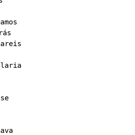
s
a
ramos
rás
lareis
e
laria
sse
lava