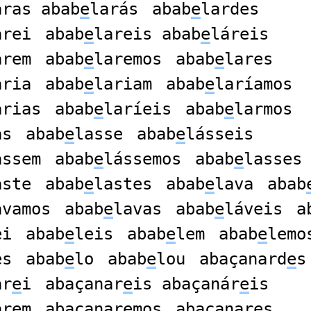
aras abab
e
larás
abab
e
lardes
arei
abab
e
lareis abab
e
láreis
arem
abab
e
laremos
abab
e
lares
aria
abab
e
lariam
abab
e
laríamos
arias
abab
e
laríeis
abab
e
larmos
as
abab
e
lasse
abab
e
lásseis
assem
abab
e
lássemos
abab
e
lasses
aste
abab
e
lastes
abab
e
lava
abab
ávamos
abab
e
lavas
abab
e
láveis
a
ei
abab
e
leis
abab
e
lem
abab
e
lemo
es
abab
e
lo
abab
e
lou
abaçanard
e
s
ar
e
i
abaçanar
e
is abaçanár
e
is
ar
e
m
abaçanar
e
mos
abaçanar
e
s