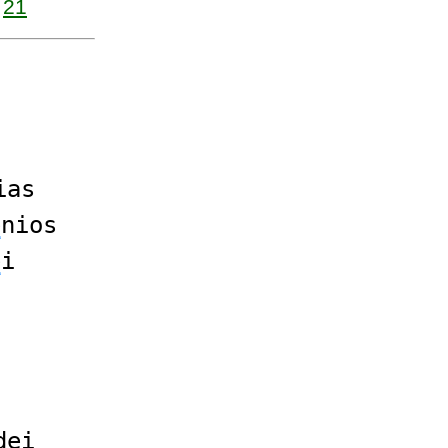
21
ias
ê
nios
e
i
d
e
i