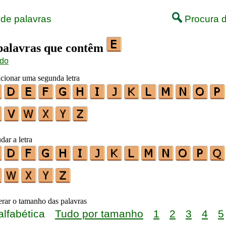
 de palavras
Procura d
 palavras que contêm
ido
icionar uma segunda letra
dar a letra
terar o tamanho das palavras
alfabética
Tudo por tamanho
1
2
3
4
5