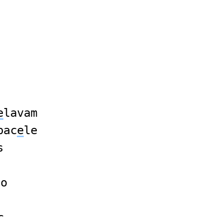
e
lavam
bac
e
le
s
do
s