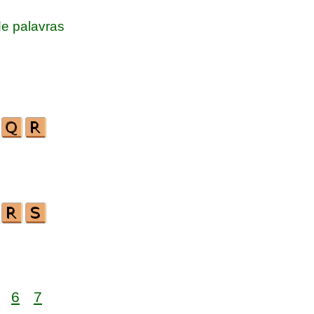
e palavras
6
7