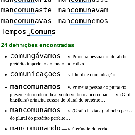
man
comun
aste
man
comun
avam
man
comun
avas
man
comun
emos
Tempos␣
Comun
s
24 definições encontradas
comungávamos
— v. Primeira pessoa do plural do
pretérito imperfeito do modo indicativo…
comunicações
— s. Plural de comunicação.
mancomunamos
— v. Primeira pessoa do plural do
presente do modo indicativo do verbo mancomunar. — v. (Grafia
brasileira) primeira pessoa do plural do pretérito…
mancomunámos
— v. (Grafia lusitana) primeira pessoa
do plural do pretérito perfeito…
mancomunando
— v. Gerúndio do verbo