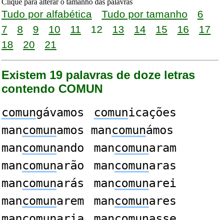
Clique para alterar o tamanho das palavras
Tudo por alfabética
Tudo por tamanho
6
7
8
9
10
11
12
13
14
15
16
17
18
20
21
Existem 19 palavras de doze letras
contendo COMUN
comun
gávamos
comun
icações
man
comun
amos man
comun
ámos
man
comun
ando
man
comun
aram
man
comun
arão
man
comun
aras
man
comun
arás
man
comun
arei
man
comun
arem
man
comun
ares
man
comun
aria
man
comun
asse