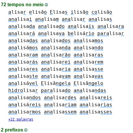
72 tempos no meio
a
lisa
r
e
lisã
o
E
lisa
s
i
lisã
o
co
lisã
o
ana
lisa
i
ana
lisa
m
ana
lisa
r
ana
lisa
s
ana
lisa
da
ana
lisa
do
ana
lisa
is
ana
lisa
ra
ana
lisa
rá
ana
lisa
va
be
lisá
rio
para
lisa
r
ana
lisa
das
ana
lisa
dos
ana
lisa
mos
ana
lisá
mos
ana
lisa
nda
ana
lisa
ndo
ana
lisa
ram
ana
lisa
rão
ana
lisa
ras
ana
lisa
rás
ana
lisa
rei
ana
lisa
rem
ana
lisa
res
ana
lisa
ria
ana
lisa
sse
ana
lisa
ste
ana
lisa
vam
ana
lisa
vas
ana
lisá
vel
E
lisâ
ngela
E
lisâ
ngelo
hidro
lisa
r
para
lisa
do
ana
lisa
ndas
ana
lisa
ndos
ana
lisa
rdes
ana
lisa
reis
ana
lisá
reis
ana
lisa
riam
ana
lisa
rias
ana
lisa
rmos
ana
lisa
ssem
ana
lisa
sses
+22 palavras
2 prefixos