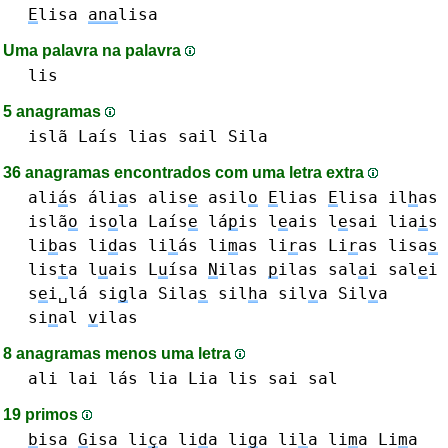
E
lisa
ana
lisa
Uma palavra na palavra
lis
5 anagramas
islã
Laís
lias
sail
Sila
36 anagramas encontrados com uma letra extra
ali
á
s áli
a
s
alis
e
asil
o
E
lias
E
lisa
il
h
as
islã
o
is
o
la
Laís
e
lá
p
is
l
e
ais
l
e
sai
lia
i
s
li
b
as
li
d
as
li
l
ás
li
m
as
li
r
as Li
r
as
lisa
s
lis
t
a
l
u
ais
L
u
ísa
N
ilas
p
ilas
sal
a
i
sal
e
i
s
e
i␣lá
si
g
la
Sila
s
sil
h
a
sil
v
a Sil
v
a
si
n
al
v
ilas
8 anagramas menos uma letra
ali
lai
lás
lia Lia
lis
sai
sal
19 primos
b
isa
G
isa
li
ç
a
li
d
a
li
g
a
li
l
a
li
m
a Li
m
a