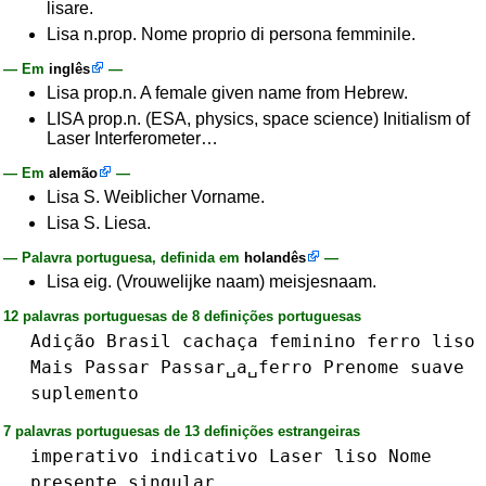
lisare.
Lisa n.prop. Nome proprio di persona femminile.
— Em
inglês
—
Lisa prop.n. A female given name from Hebrew.
LISA prop.n. (ESA, physics, space science) Initialism of
Laser Interferometer…
— Em
alemão
—
Lisa S. Weiblicher Vorname.
Lisa S. Liesa.
— Palavra portuguesa, definida em
holandês
—
Lisa eig. (Vrouwelijke naam) meisjesnaam.
12 palavras portuguesas de 8 definições portuguesas
Adição
Brasil
cachaça
feminino
ferro
liso
Mais
Passar
Passar␣a␣ferro
Prenome
suave
suplemento
7 palavras portuguesas de 13 definições estrangeiras
imperativo
indicativo
Laser
liso
Nome
presente
singular