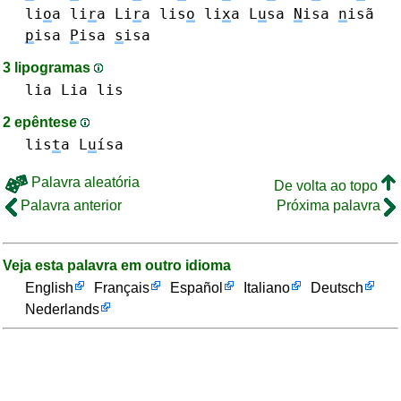
li
o
a
li
r
a Li
r
a
lis
o
li
x
a
L
u
sa
N
isa
n
isã
p
isa
P
isa
s
isa
3 lipogramas
lia Lia
lis
2 epêntese
lis
t
a
L
u
ísa
Palavra aleatória
De volta ao topo
Palavra anterior
Próxima palavra
Veja esta palavra em outro idioma
English
Français
Español
Italiano
Deutsch
Nederlands