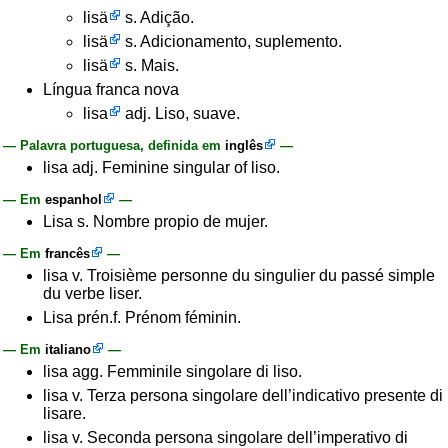
lisä
s. Adição.
lisä
s. Adicionamento, suplemento.
lisä
s. Mais.
Língua franca nova
lisa
adj. Liso, suave.
— Palavra portuguesa, definida em
inglês
—
lisa adj. Feminine singular of liso.
— Em
espanhol
—
Lisa s. Nombre propio de mujer.
— Em
francês
—
lisa v. Troisième personne du singulier du passé simple
du verbe liser.
Lisa prén.f. Prénom féminin.
— Em
italiano
—
lisa agg. Femminile singolare di liso.
lisa v. Terza persona singolare dell’indicativo presente di
lisare.
lisa v. Seconda persona singolare dell’imperativo di