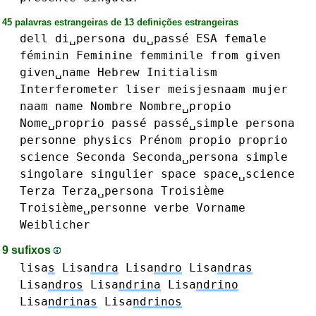
45 palavras estrangeiras de 13 definições estrangeiras
dell
di␣persona
du␣passé
ESA
female
féminin
Feminine
femminile
from
given
given␣name
Hebrew
Initialism
Interferometer
liser
meisjesnaam
mujer
naam
name
Nombre
Nombre␣propio
Nome␣proprio
passé
passé␣simple
persona
personne
physics
Prénom
propio
proprio
science
Seconda
Seconda␣persona
simple
singolare
singulier
space
space␣science
Terza
Terza␣persona
Troisième
Troisième␣personne
verbe
Vorname
Weiblicher
9 sufixos
lisa
s
Lisa
ndra
Lisa
ndro
Lisa
ndras
Lisa
ndros
Lisa
ndrina
Lisa
ndrino
Lisa
ndrinas
Lisa
ndrinos