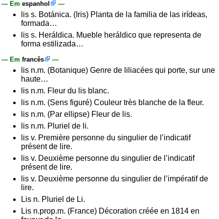
— Em
espanhol
—
lis s. Botánica. (Iris) Planta de la familia de las irídeas,
formada…
lis s. Heráldica. Mueble heráldico que representa de
forma estilizada…
— Em
francês
—
lis n.m. (Botanique) Genre de liliacées qui porte, sur une
haute…
lis n.m. Fleur du lis blanc.
lis n.m. (Sens figuré) Couleur très blanche de la fleur.
lis n.m. (Par ellipse) Fleur de lis.
lis n.m. Pluriel de li.
lis v. Première personne du singulier de l’indicatif
présent de lire.
lis v. Deuxième personne du singulier de l’indicatif
présent de lire.
lis v. Deuxième personne du singulier de l’impératif de
lire.
Lis n. Pluriel de Li.
Lis n.prop.m. (France) Décoration créée en 1814 en