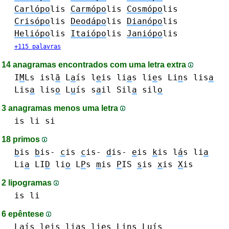
Carlópo
lis
Carmópo
lis
Cosmópo
lis
Crisópo
lis
Deodápo
lis
Dianópo
lis
Heliópo
lis
Itaiópo
lis
Janiópo
lis
+115 palavras
14 anagramas encontrados com uma letra extra
I
M
Ls
isl
ã
L
a
ís
l
e
is
li
a
s
li
e
s
Li
n
s
lis
a
Lis
a
lis
o
L
u
ís
s
a
il
Sil
a
sil
o
3 anagramas menos uma letra
is
li
si
18 primos
b
is
b
is-
c
is
c
is-
d
is-
e
is
k
is
l
á
s
li
a
Li
a
LI
D
li
o
L
P
s
m
is
P
IS
s
is
x
is
X
is
2 lipogramas
is
li
6 epêntese
L
a
ís
l
e
is
li
a
s
li
e
s
Li
n
s
L
u
ís