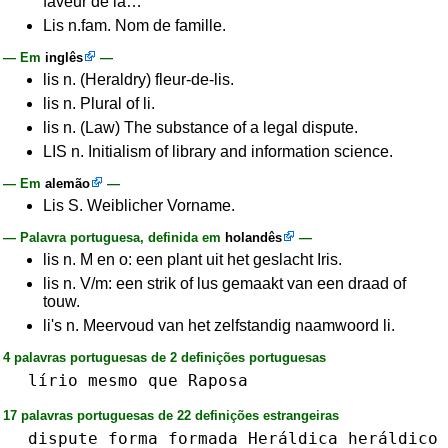
faveur de la…
Lis n.fam. Nom de famille.
— Em
inglês
—
lis n. (Heraldry) fleur-de-lis.
lis n. Plural of li.
lis n. (Law) The substance of a legal dispute.
LIS n. Initialism of library and information science.
— Em
alemão
—
Lis S. Weiblicher Vorname.
— Palavra portuguesa, definida em
holandês
—
lis n. M en o: een plant uit het geslacht Iris.
lis n. V/m: een strik of lus gemaakt van een draad of
touw.
li's n. Meervoud van het zelfstandig naamwoord li.
4 palavras portuguesas de 2 definições portuguesas
lírio
mesmo
que
Raposa
17 palavras portuguesas de 22 definições estrangeiras
dispute
forma
formada
Heráldica
heráldico