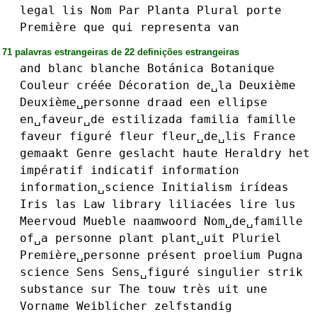
legal
lis
Nom
Par
Planta
Plural
porte
Première
que
qui
representa
van
71 palavras estrangeiras de 22 definições estrangeiras
and
blanc
blanche
Botánica
Botanique
Couleur
créée
Décoration
de␣la
Deuxième
Deuxième␣personne
draad
een
ellipse
en␣faveur␣de
estilizada
familia
famille
faveur
figuré
fleur
fleur␣de␣lis
France
gemaakt
Genre
geslacht
haute
Heraldry
het
impératif
indicatif
information
information␣science
Initialism
irídeas
Iris
las
Law
library
liliacées
lire
lus
Meervoud
Mueble
naamwoord
Nom␣de␣famille
of␣a
personne
plant
plant␣uit
Pluriel
Première␣personne
présent
proelium
Pugna
science
Sens
Sens␣figuré
singulier
strik
substance
sur
The
touw
très
uit
une
Vorname
Weiblicher
zelfstandig