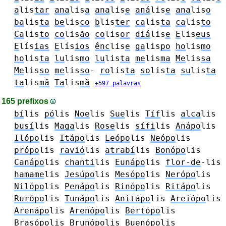
a
lis
tar
ana
lis
a
ana
lis
e
aná
lis
e
ana
lis
o
ba
lis
ta
be
lis
co
b
lis
ter
ca
lis
ta
ca
lis
to
Ca
lis
to
co
lis
ão
co
lis
or
diá
lis
e
E
lis
eus
E
lís
ias
E
lís
ios
ênc
lis
e
ga
lis
po
ho
lis
mo
ho
lis
ta
lu
lis
mo
lu
lis
ta
me
lis
ma
Me
lis
sa
Me
lis
so
me
lis
so
-
ro
lis
ta
so
lis
ta
su
lis
ta
ta
lis
mã
Ta
lis
mã
+597 palavras
165 prefixos
bí
lis
pó
lis
Noe
lis
Sue
lis
Tíf
lis
alca
lis
busí
lis
Maga
lis
Rose
lis
sífi
lis
Anápo
lis
Ilópo
lis
Itápo
lis
Leópo
lis
Neópo
lis
própo
lis
ravió
lis
atrabí
lis
Bonópo
lis
Canápo
lis
chanti
lis
Eunápo
lis
flor-de
-lis
hamame
lis
Jesúpo
lis
Mesópo
lis
Nerópo
lis
Nilópo
lis
Penápo
lis
Rinópo
lis
Ritápo
lis
Rurópo
lis
Tunápo
lis
Anitápo
lis
Areiópo
lis
Arenápo
lis
Arenópo
lis
Bertópo
lis
Brasópo
lis
Brunópo
lis
Buenópo
lis