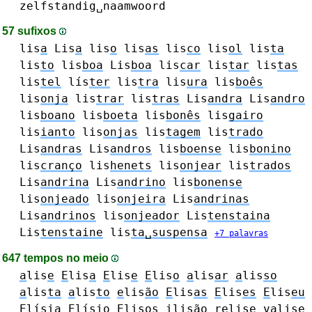
zelfstandig␣naamwoord
57 sufixos
lis
a
Lis
a
lis
o
lis
as
lis
co
lis
ol
lis
ta
lis
to
lis
boa
Lis
boa
lis
car
lis
tar
lis
tas
lis
tel
lís
ter
lis
tra
lis
ura
lis
boês
lis
onja
lis
trar
lis
tras
Lis
andra
Lis
andro
lis
boano
lis
boeta
lis
bonês
lis
gairo
lis
ianto
lis
onjas
lis
tagem
lis
trado
Lis
andras
Lis
andros
lis
boense
lis
bonino
lis
cranço
lis
henets
lis
onjear
lis
trados
Lis
andrina
Lis
andrino
lis
bonense
lis
onjeado
lis
onjeira
Lis
andrinas
Lis
andrinos
lis
onjeador
Lis
tenstaina
Lis
tenstaine
lis
ta␣suspensa
+7 palavras
647 tempos no meio
a
lis
e
E
lis
a
E
lis
e
E
lis
o
a
lis
ar
a
lis
so
a
lis
ta
a
lis
to
e
lis
ão
E
lis
as
E
lis
es
E
lis
eu
E
lís
ia
E
lís
io
E
lis
os
i
lis
ão
re
lis
e
va
lis
e