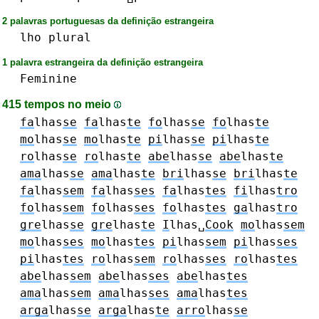
2 palavras portuguesas da definição estrangeira
lho
plural
1 palavra estrangeira da definição estrangeira
Feminine
415 tempos no meio
fa
lhas
se
fa
lhas
te
fo
lhas
se
fo
lhas
te
mo
lhas
se
mo
lhas
te
pi
lhas
se
pi
lhas
te
ro
lhas
se
ro
lhas
te
abe
lhas
se
abe
lhas
te
ama
lhas
se
ama
lhas
te
bri
lhas
se
bri
lhas
te
fa
lhas
sem
fa
lhas
ses
fa
lhas
tes
fi
lhas
tro
fo
lhas
sem
fo
lhas
ses
fo
lhas
tes
ga
lhas
tro
gre
lhas
se
gre
lhas
te
I
lhas␣
Cook
mo
lhas
sem
mo
lhas
ses
mo
lhas
tes
pi
lhas
sem
pi
lhas
ses
pi
lhas
tes
ro
lhas
sem
ro
lhas
ses
ro
lhas
tes
abe
lhas
sem
abe
lhas
ses
abe
lhas
tes
ama
lhas
sem
ama
lhas
ses
ama
lhas
tes
arga
lhas
se
arga
lhas
te
arro
lhas
se