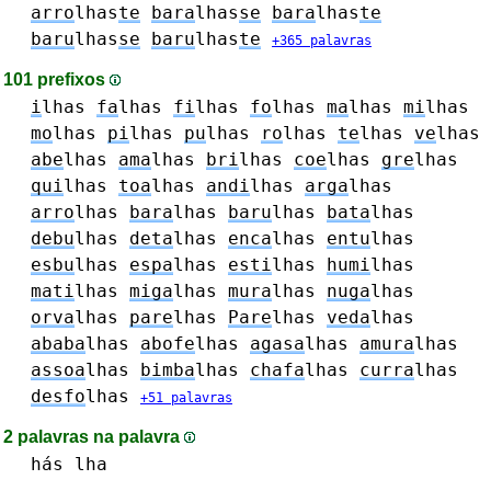
arro
lhas
te
bara
lhas
se
bara
lhas
te
baru
lhas
se
baru
lhas
te
+365 palavras
101 prefixos
i
lhas
fa
lhas
fi
lhas
fo
lhas
ma
lhas
mi
lhas
mo
lhas
pi
lhas
pu
lhas
ro
lhas
te
lhas
ve
lhas
abe
lhas
ama
lhas
bri
lhas
coe
lhas
gre
lhas
qui
lhas
toa
lhas
andi
lhas
arga
lhas
arro
lhas
bara
lhas
baru
lhas
bata
lhas
debu
lhas
deta
lhas
enca
lhas
entu
lhas
esbu
lhas
espa
lhas
esti
lhas
humi
lhas
mati
lhas
miga
lhas
mura
lhas
nuga
lhas
orva
lhas
pare
lhas
Pare
lhas
veda
lhas
ababa
lhas
abofe
lhas
agasa
lhas
amura
lhas
assoa
lhas
bimba
lhas
chafa
lhas
curra
lhas
desfo
lhas
+51 palavras
2 palavras na palavra
hás
lha