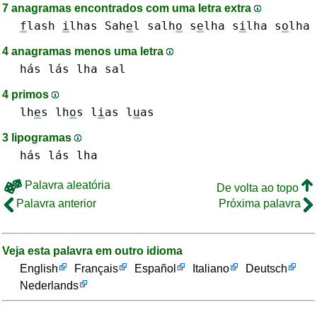
7 anagramas encontrados com uma letra extra
f
lash
i
lhas
Sah
e
l
salh
o
s
e
lha
s
i
lha
s
o
lha
4 anagramas menos uma letra
hás
lás
lha
sal
4 primos
lh
e
s
lh
o
s
l
i
as
l
u
as
3 lipogramas
hás
lás
lha
Palavra aleatória
De volta ao topo
Palavra anterior
Próxima palavra
Veja esta palavra em outro idioma
English
Français
Español
Italiano
Deutsch
Nederlands