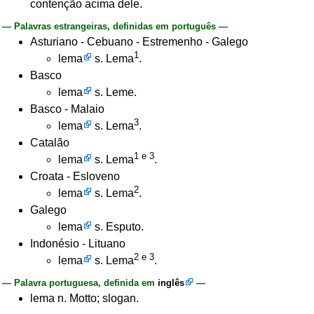
contenção acima dele.
— Palavras estrangeiras, definidas em português —
Asturiano - Cebuano - Estremenho - Galego
1
lema
s. Lema
.
Basco
lema
s. Leme.
Basco - Malaio
3
lema
s. Lema
.
Catalão
1 e 3
lema
s. Lema
.
Croata - Esloveno
2
lema
s. Lema
.
Galego
lema
s. Esputo.
Indonésio - Lituano
2 e 3
lema
s. Lema
.
— Palavra portuguesa, definida em
inglês
—
lema n. Motto; slogan.