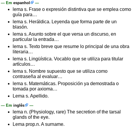
— Em
espanhol
—
lema s. Frase o expresión distintiva que se emplea como
guía para…
lema s. Heráldica. Leyenda que forma parte de un
blasón.
lema s. Asunto sobre el que versa un discurso, en
particular la entrada…
lema s. Texto breve que resume lo principal de una obra
literaria…
lema s. Lingüística. Vocablo que se utiliza para titular
artículos…
lema s. Nombre supuesto que se utiliza como
contraseña al evaluar…
lema s. Matemáticas. Proposición ya demostrada o
tomada por axioma…
Lema s. Apellido.
— Em
inglês
—
lema n. (Physiology, rare) The secretion of the tarsal
glands of the eye.
Lema prop.n. A surname.