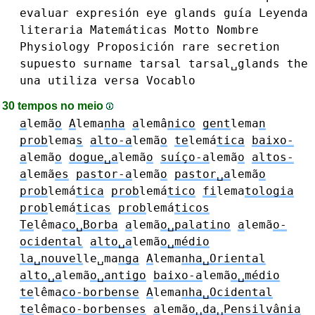
evaluar
expresión
eye
glands
guía
Leyenda
literaria
Matemáticas
Motto
Nombre
Physiology
Proposición
rare
secretion
supuesto
surname
tarsal
tarsal␣glands
the
una
utiliza
versa
Vocablo
30 tempos no meio
a
lemã
o
A
lema
nha
a
lemâ
nico
gent
lema
n
prob
lema
s
alto-a
lemã
o
te
lemá
tica
baixo-
a
lemã
o
dogue␣a
lemã
o
suíço-a
lemã
o
altos-
a
lemã
es
pastor-a
lemã
o
pastor␣a
lemã
o
prob
lemá
tica
prob
lemá
tico
fi
lema
tologia
prob
lemá
ticas
prob
lemá
ticos
Te
lêma
co␣Borba
a
lemã
o␣palatino
a
lemã
o-
ocidental
alto␣a
lemã
o␣médio
la␣nouvel
le␣ma
nga
A
lema
nha␣Oriental
alto␣a
lemã
o␣antigo
baixo-a
lemã
o␣médio
te
lêma
co-borbense
A
lema
nha␣Ocidental
te
lêma
co-borbenses
a
lemã
o␣da␣Pensilvânia