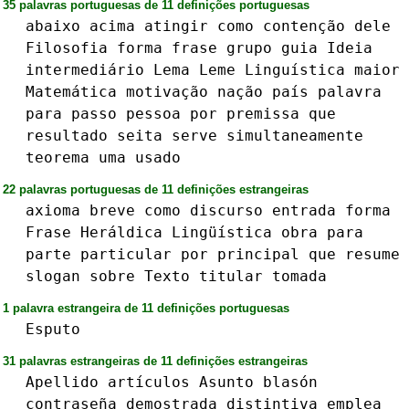
35 palavras portuguesas de 11 definições portuguesas
abaixo
acima
atingir
como
contenção
dele
Filosofia
forma
frase
grupo
guia
Ideia
intermediário
Lema
Leme
Linguística
maior
Matemática
motivação
nação
país
palavra
para
passo
pessoa
por
premissa
que
resultado
seita
serve
simultaneamente
teorema
uma
usado
22 palavras portuguesas de 11 definições estrangeiras
axioma
breve
como
discurso
entrada
forma
Frase
Heráldica
Lingüística
obra
para
parte
particular
por
principal
que
resume
slogan
sobre
Texto
titular
tomada
1 palavra estrangeira de 11 definições portuguesas
Esputo
31 palavras estrangeiras de 11 definições estrangeiras
Apellido
artículos
Asunto
blasón
contraseña
demostrada
distintiva
emplea