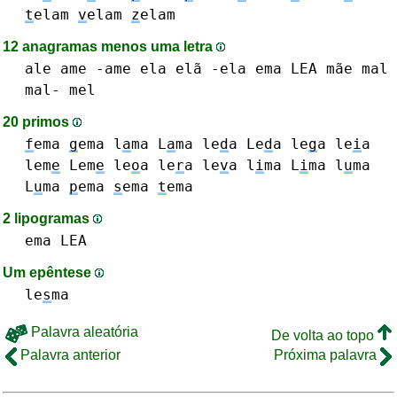
t
elam
v
elam
z
elam
12 anagramas menos uma letra
ale
ame -ame
ela elã -ela
ema
LEA
mãe
mal
mal-
mel
20 primos
f
ema
g
ema
l
a
ma L
a
ma
le
d
a Le
d
a
le
g
a
le
i
a
lem
e
Lem
e
le
o
a
le
r
a
le
v
a
l
i
ma L
i
ma
l
u
ma
L
u
ma
p
ema
s
ema
t
ema
2 lipogramas
ema
LEA
Um epêntese
le
s
ma
Palavra aleatória
De volta ao topo
Palavra anterior
Próxima palavra