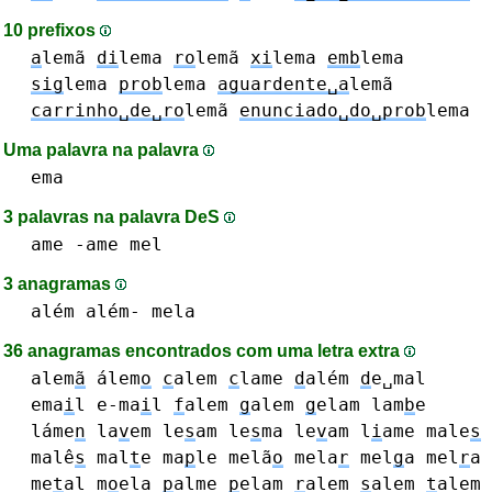
10 prefixos
a
lemã
di
lema
ro
lemã
xi
lema
emb
lema
sig
lema
prob
lema
aguardente␣a
lemã
carrinho␣de␣ro
lemã
enunciado␣do␣prob
lema
Uma palavra na palavra
ema
3 palavras na palavra DeS
ame -ame
mel
3 anagramas
além além-
mela
36 anagramas encontrados com uma letra extra
alem
ã
álem
o
c
alem
c
lame
d
além
d
e␣mal
ema
i
l e-ma
i
l
f
alem
g
alem
g
elam
lam
b
e
láme
n
la
v
em
le
s
am
le
s
ma
le
v
am
l
i
ame
male
s
malê
s
mal
t
e
ma
p
le
melã
o
mela
r
mel
g
a
mel
r
a
me
t
al
m
o
ela
p
alme
p
elam
r
alem
s
alem
t
alem