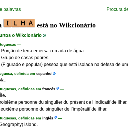
e palavras
Procura d
ra
está no Wikcionário
urtos o Wikcionário
rtuguesas —
 Porção de terra emersa cercada de água.
 Grupo de casas pobres.
 (Figurado e popular) pessoa que está isolada na defesa de um
uguesa, definida em
espanhol
—
sla.
tuguesas, definidas em
francês
—
Île.
Troisième personne du singulier du présent de l’indicatif de ilhar.
Deuxième personne du singulier de l’impératif de ilhar.
tuguesas, definidas em
inglês
—
 (Geography) island.