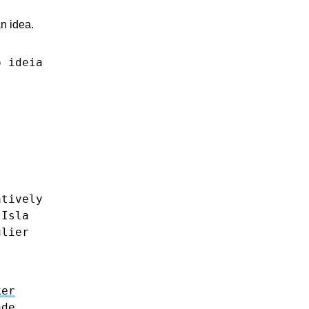
an idea.
o
ideia
atively
Isla
ulier
ker
nde