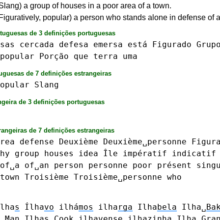
(Slang) a group of houses in a poor area of a town.
 (Figuratively, popular) a person who stands alone in defense of 
rtuguesas de 3 definições portuguesas
sas
cercada
defesa
emersa
está
Figurado
Grup
popular
Porção
que
terra
uma
uguesas de 7 definições estrangeiras
opular
Slang
ngeira de 3 definições portuguesas
rangeiras de 7 definições estrangeiras
rea
defense
Deuxième
Deuxième␣personne
Figur
hy
group
houses
idea
Île
impératif
indicatif
of␣a
of␣an
person
personne
poor
présent
sing
town
Troisième
Troisième␣personne
who
lha
s
Ílha
vo
ilhá
mos
ilha
rga
Ilha
bela
Ilha␣
Ba
␣Man
Ilha
s␣Cook
ilha
vense
ilha
zinha
Ilha␣
Gra