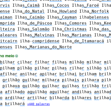
rvis
Ilha
s␣Caimã
Ilha
s␣Cocos
Ilha
s␣Faroé
Ilh
ense
Ilha␣
do␣Natal
Ilha␣
Howland
Ilha␣
Norfolk
aiman
Ilha
s␣Caimão
Ilha
s␣Cayman
ilha
belenses
mprida
Ilha␣
de␣Páscoa
Ilha
s␣Comores
Ilha
s␣Ke
lteira
Ilha
s␣Salomão
Ilha␣
Christmas
Ilha␣
das
aleares
Ilha
s␣Malvinas
Ilha
s␣Marianas
Ilha
s␣
itcairn
ilha-
compridense
Ilha␣
de␣Itamaracá
i
enses
Ilha
s␣Marianas␣do␣Norte
 no meio
b
ilha
r
c
ilha
r
f
ilha
r
f
ilha
s
m
ilhã
o
m
ilha
r
m
i
p
ilha
m
p
ilhã
o
p
ilha
r
p
ilha
s
r
ilha
r
s
ilhã
o
s
i
af
ilha
r
an
ilha
r
ap
ilha
r
br
ilha
i
br
ilha
m
br
il
gr
ilhã
o
gu
ilha
r
m
ílha
ra
p
ilha
is
p
ilha
ra
p
il
p
ilha
va
qu
ilhã
o
qu
ilha
r
qu
ilha
s
tr
ilhã
o
tr
i
a
af
ilha
do
agu
ilhã
o
agu
ilha
r
and
ilha
s
an
ilha
o
ard
ilha
r
art
ilha
r
b
ilha
rda
b
ilha
res
br
ilha
a
br
ilha
rá
+440 palavras