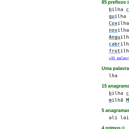
85 prefixos
b
ilha
c
qu
ilha
Cox
ilha
nov
ilha
Angu
ilh
cabr
ilh
frot
ilh
+35 palavr
Uma palavra
lha
15 anagrama
b
ilha
c
m
ilhã
M
5 anagramas
ali
lai
4 primos