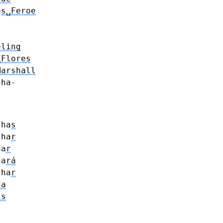
a
s␣Feroe
eling
␣Flores
Marshall
lha-
lha
s
lha
r
ha
r
ha
rá
lha
r
da
is