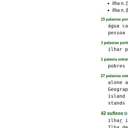
ilha n. 
ilha n.
15 palavras po
água
ca
pessoa
3 palavras port
ilhar
p
1 palavra estra
pobres
27 palavras est
alone
a
Geograp
island
stands
42 sufixos
ilha
r
i
Ilha␣
de