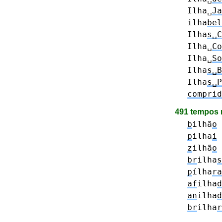
Ilha␣
Ja
ilha
bel
Ilha
s␣C
Ilha␣
Co
Ilha␣
So
Ilha
s␣B
Ilha
s␣P
comprid
491 tempos
b
ilhã
o
p
ilha
i
z
ilhã
o
br
ilha
s
p
ílha
ra
af
ilha
d
an
ilha
d
br
ilha
r