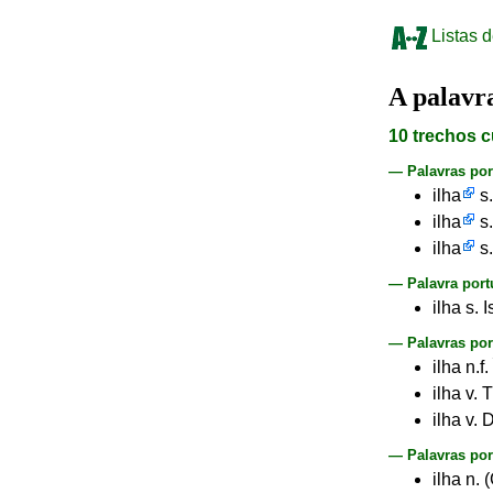
Listas d
A palav
10 trechos c
— Palavras po
ilha
s.
ilha
s.
ilha
s.
— Palavra port
ilha s. I
— Palavras por
ilha n.f. 
ilha v. 
ilha v. 
— Palavras por
ilha n.