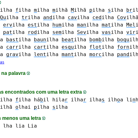
ilha
f
ilha
m
ilha
m
ilhã
M
ilhã
p
ilha
s
ilha
br
i
Qu
ilha
tr
ilha
and
ilha
cav
ilha
ced
ilha
Cov
ilh
erv
ilha
est
ilha
hum
ilha
man
ilha
mat
ilha
Mel
pat
ilha
rod
ilha
sem
ilha
Sev
ilha
vas
ilha
vir
a
bast
ilha
baun
ilha
beat
ilha
bomb
ilha
boqu
il
a
carr
ilha
cart
ilha
esqu
ilha
flot
ilha
forn
il
a
grav
ilha
lent
ilha
mant
ilha
morc
ilha
pand
il
as
 na palavra
s encontrados com uma letra extra
ilha
f
ilha
há
b
il
hila
r
ilha
r
ilha
s
ilh
o
a
li
n
ilhã
o
lhai
p
ilha
s
ilha
 menos uma letra
lha
lia Lia