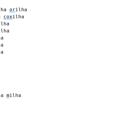
lha
or
ilha
ã
cox
ilha
ilha
ilha
ha
ha
ha
ha
m
ilha