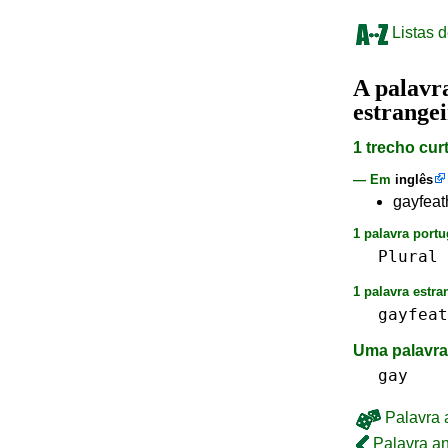
Listas d
A palav
estrange
1 trecho cur
— Em
inglês
gayfeath
1 palavra portu
Plural
1 palavra estra
gayfeat
Uma palavra
gay
Palavra a
Palavra an