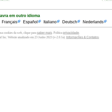
lavra em outro idioma
Français
Español
Italiano
Deutsch
Nederlands
 usa cookies da web, clique para
saber mais
. Política
privacidade
.
f Inc. Website atualizado em 23 Junho 2023 (v-2.0.1
a
).
Informações & Contatos
.