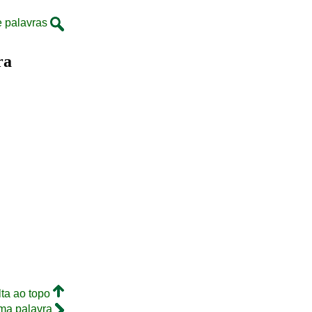
e palavras
ra
lta ao topo
ma palavra