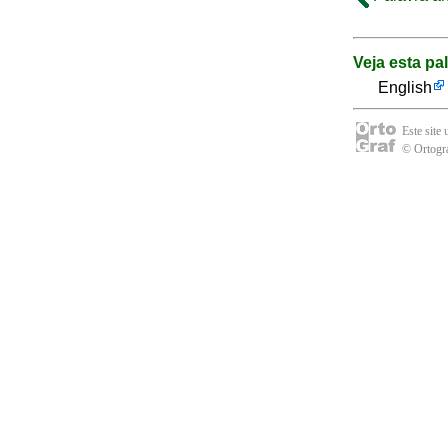
Veja esta pa
English
Este site
© Ortogra