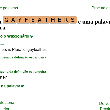
e palavras
Procura d
ra
é uma palav
ira
to o Wikcionário
—
ers n. Plural of gayfeather.
guesa da definição estrangeira
ngeira da definição estrangeira
her
 na palavra
leatória
De vo
terior
Próxi