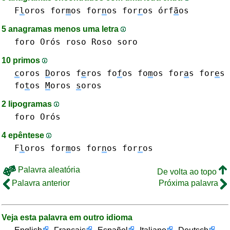
F
l
oros
for
m
os
for
n
os
for
r
os
órf
ã
os
5 anagramas menos uma letra
foro
Orós
roso Roso
soro
10 primos
c
oros
D
oros
f
e
ros
fo
f
os
fo
m
os
for
a
s
for
e
s
fo
t
os
M
oros
s
oros
2 lipogramas
foro
Orós
4 epêntese
F
l
oros
for
m
os
for
n
os
for
r
os
Palavra aleatória
De volta ao topo
Palavra anterior
Próxima palavra
Veja esta palavra em outro idioma