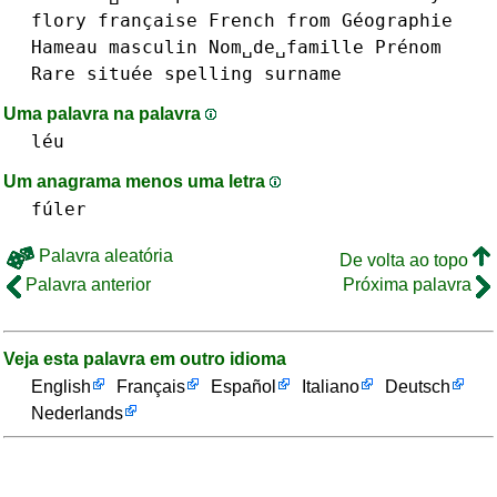
flory
française
French
from
Géographie
Hameau
masculin
Nom␣de␣famille
Prénom
Rare
située
spelling
surname
Uma palavra na palavra
léu
Um anagrama menos uma letra
fúler
Palavra aleatória
De volta ao topo
Palavra anterior
Próxima palavra
Veja esta palavra em outro idioma
English
Français
Español
Italiano
Deutsch
Nederlands