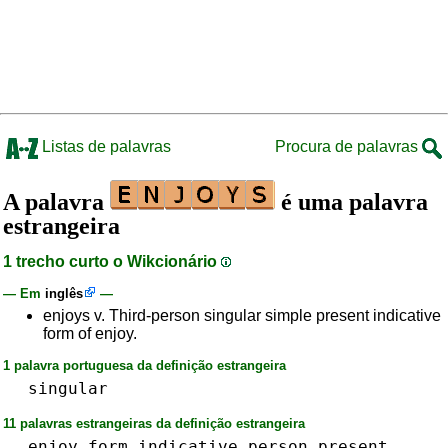
Listas de palavras
Procura de palavras
A palavra
é uma palavra
estrangeira
1 trecho curto o Wikcionário
— Em
inglês
—
enjoys v. Third-person singular simple present indicative
form of enjoy.
1 palavra portuguesa da definição estrangeira
singular
11 palavras estrangeiras da definição estrangeira
enjoy
form
indicative
person
present