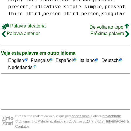
present␣indicative
simple
simple␣present
Third
Third␣person
Third-person␣singular
Palavra aleatória
De volta ao topo
Palavra anterior
Próxima palavra
Veja esta palavra em outro idioma
English
Français
Español
Italiano
Deutsch
Nederlands
Este site usa cookies da web, clique para
saber mais
. Política
privacidade
.
© Ortograf Inc. Website atualizado em 23 Junho 2023 (v-2.0.1
a
).
Informações &
Contatos
.