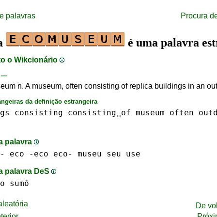
e palavras
Procura d
ra
é uma palavra est
to o Wikcionário
—
um n. A museum, often consisting of replica buildings in an o
angeiras da definição estrangeira
gs
consisting
consisting␣of
museum
often
out
a palavra
-
eco -eco eco-
museu
seu
use
na palavra DeS
o sumô
leatória
De vo
terior
Próxi