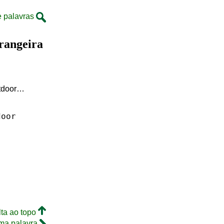
e palavras
rangeira
utdoor…
door
lta ao topo
ma palavra