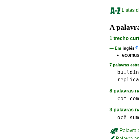
Listas d
A palav
1 trecho cur
— Em
inglês
ecomuse
7 palavras estr
buildin
replica
8 palavras n
com com
3 palavras 
ocê
sum
Palavra a
Palavra an