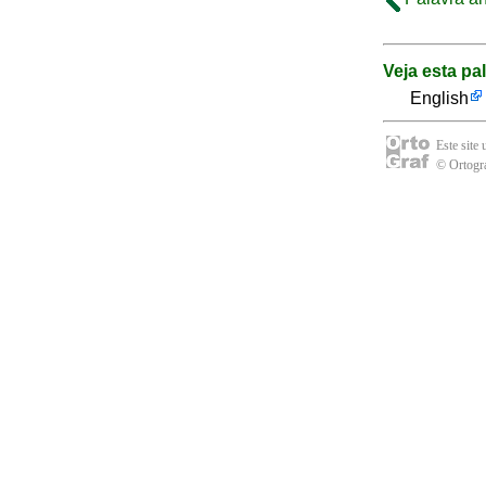
Veja esta pa
English
Este site
© Ortogra