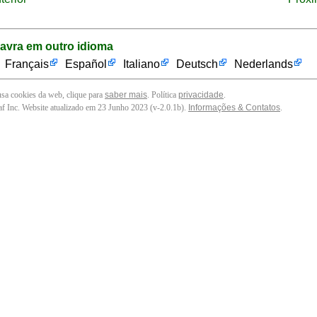
lavra em outro idioma
Français
Español
Italiano
Deutsch
Nederlands
 usa cookies da web, clique para
saber mais
. Política
privacidade
.
f Inc. Website atualizado em 23 Junho 2023 (v-2.0.1
b
).
Informações & Contatos
.