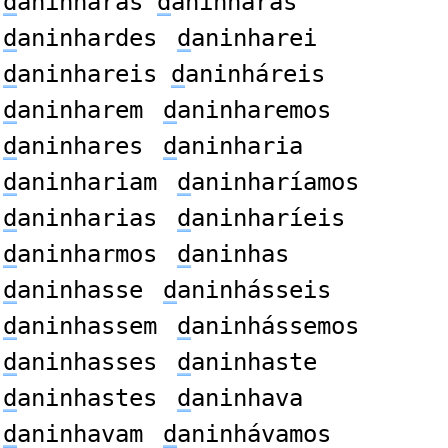
d
aninharas
d
aninharás
d
aninhardes
d
aninharei
d
aninhareis
d
aninháreis
d
aninharem
d
aninharemos
d
aninhares
d
aninharia
d
aninhariam
d
aninharíamos
d
aninharias
d
aninharíeis
d
aninharmos
d
aninhas
d
aninhasse
d
aninhásseis
d
aninhassem
d
aninhássemos
d
aninhasses
d
aninhaste
d
aninhastes
d
aninhava
d
aninhavam
d
aninhávamos