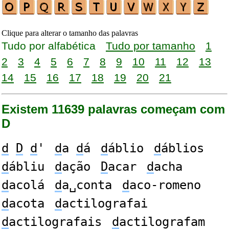
Clique para alterar o tamanho das palavras
Tudo por alfabética
Tudo por tamanho
1
2
3
4
5
6
7
8
9
10
11
12
13
14
15
16
17
18
19
20
21
Existem 11639 palavras começam com
D
d
D
d
'
d
a
d
á
d
áblio
d
áblios
d
ábliu
d
ação
D
acar
d
acha
d
acolá
d
a␣conta
d
aco-romeno
d
acota
d
actilografai
d
actilografais
d
actilografam