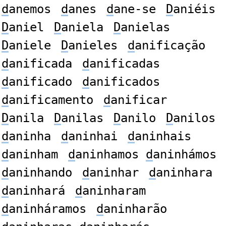
d
anemos
d
anes
d
ane-se
D
aniéis
D
aniel
D
aniela
D
anielas
D
aniele
D
anieles
d
anificação
d
anificada
d
anificadas
d
anificado
d
anificados
d
anificamento
d
anificar
D
anila
D
anilas
D
anilo
D
anilos
d
aninha
d
aninhai
d
aninhais
d
aninham
d
aninhamos
d
aninhámos
d
aninhando
d
aninhar
d
aninhara
d
aninhará
d
aninharam
d
aninháramos
d
aninharão