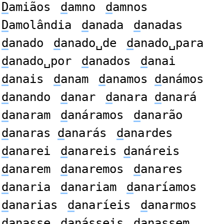
D
amiãos
d
amno
d
amnos
D
amolândia
d
anada
d
anadas
d
anado
d
anado␣de
d
anado␣para
d
anado␣por
d
anados
d
anai
d
anais
d
anam
d
anamos
d
anámos
d
anando
d
anar
d
anara
d
anará
d
anaram
d
anáramos
d
anarão
d
anaras
d
anarás
d
anardes
d
anarei
d
anareis
d
anáreis
d
anarem
d
anaremos
d
anares
d
anaria
d
anariam
d
anaríamos
d
anarias
d
anaríeis
d
anarmos
d
anasse
d
anásseis
d
anassem