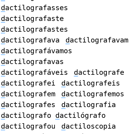
d
actilografasses
d
actilografaste
d
actilografastes
d
actilografava
d
actilografavam
d
actilografávamos
d
actilografavas
d
actilografáveis
d
actilografe
d
actilografei
d
actilografeis
d
actilografem
d
actilografemos
d
actilografes
d
actilografia
d
actilografo
d
actilógrafo
d
actilografou
d
actiloscopia