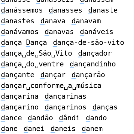
d
anássemos
d
anasses
d
anaste
d
anastes
d
anava
d
anavam
d
anávamos
d
anavas
d
anáveis
d
ança
D
ança
d
ança-de-são-vito
d
ança␣de␣São␣Vito
d
ançador
d
ança␣do␣ventre
d
ançandinho
d
ançante
d
ançar
d
ançarão
d
ançar␣conforme␣a␣música
d
ançarina
d
ançarinas
d
ançarino
d
ançarinos
d
anças
d
ance
d
andão
d
ândi
d
ando
d
ane
d
anei
d
aneis
d
anem