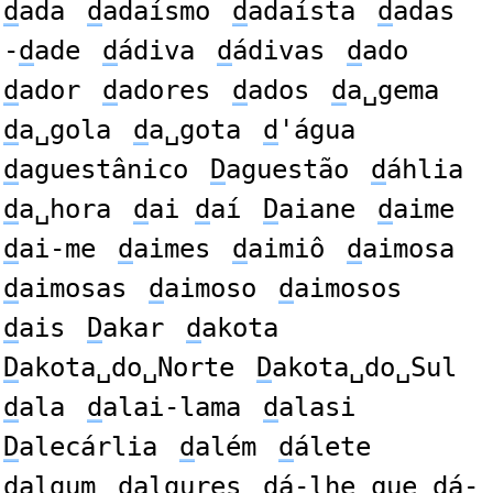
d
ada
d
adaísmo
d
adaísta
d
adas
-
d
ade
d
ádiva
d
ádivas
d
ado
d
ador
d
adores
d
ados
d
a␣gema
d
a␣gola
d
a␣gota
d
'água
d
aguestânico
D
aguestão
d
áhlia
d
a␣hora
d
ai
d
aí
D
aiane
d
aime
d
ai-me
d
aimes
d
aimiô
d
aimosa
d
aimosas
d
aimoso
d
aimosos
d
ais
D
akar
d
akota
D
akota␣do␣Norte
D
akota␣do␣Sul
d
ala
d
alai-lama
d
alasi
D
alecárlia
d
além
d
álete
d
algum
d
algures
d
á-lhe␣que␣dá-