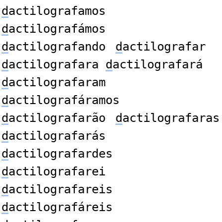
d
actilografamos
d
actilografámos
d
actilografando
d
actilografar
d
actilografara
d
actilografará
d
actilografaram
d
actilografáramos
d
actilografarão
d
actilografaras
d
actilografarás
d
actilografardes
d
actilografarei
d
actilografareis
d
actilografáreis