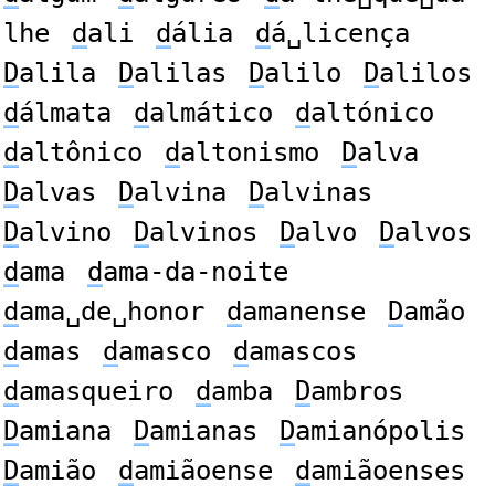
lhe
d
ali
d
ália
d
á␣licença
D
alila
D
alilas
D
alilo
D
alilos
d
álmata
d
almático
d
altónico
d
altônico
d
altonismo
D
alva
D
alvas
D
alvina
D
alvinas
D
alvino
D
alvinos
D
alvo
D
alvos
d
ama
d
ama-da-noite
d
ama␣de␣honor
d
amanense
D
amão
d
amas
d
amasco
d
amascos
d
amasqueiro
d
amba
D
ambros
D
amiana
D
amianas
D
amianópolis
D
amião
d
amiãoense
d
amiãoenses