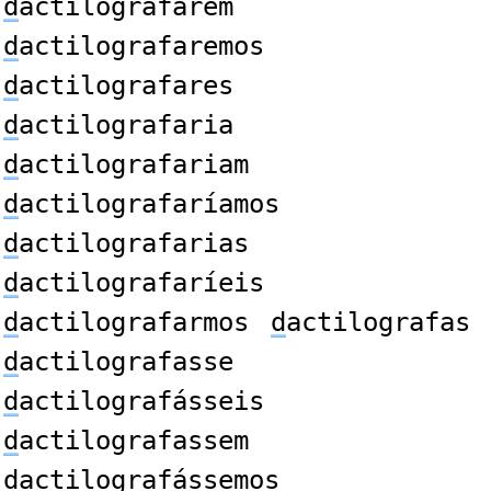
d
actilografarem
d
actilografaremos
d
actilografares
d
actilografaria
d
actilografariam
d
actilografaríamos
d
actilografarias
d
actilografaríeis
d
actilografarmos
d
actilografas
d
actilografasse
d
actilografásseis
d
actilografassem
d
actilografássemos