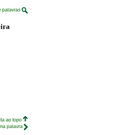
e palavras
ira
lta ao topo
ma palavra