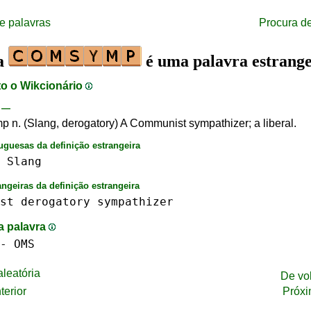
e palavras
Procura d
ra
é uma palavra estrange
to o Wikcionário
—
 n. (Slang, derogatory) A Communist sympathizer; a liberal.
uguesas da definição estrangeira
Slang
angeiras da definição estrangeira
st
derogatory
sympathizer
a palavra
-
OMS
leatória
De vo
terior
Próxi