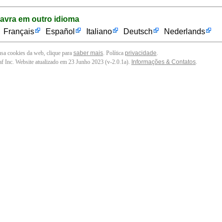
lavra em outro idioma
Français
Español
Italiano
Deutsch
Nederlands
 usa cookies da web, clique para
saber mais
. Política
privacidade
.
f Inc. Website atualizado em 23 Junho 2023 (v-2.0.1
a
).
Informações & Contatos
.