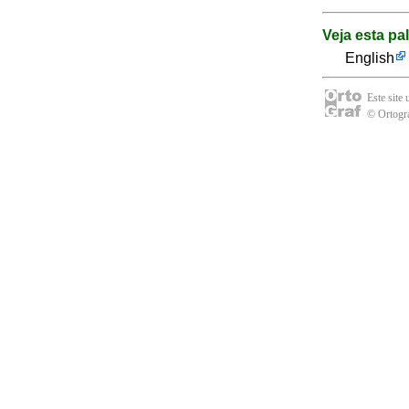
Veja esta pa
English
Este site
© Ortogra