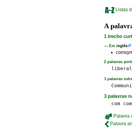
Listas d
A palav
1 trecho cur
— Em
inglês
comsymp
2 palavras port
liberal
3 palavras estr
Communi
3 palavras n
com com
Palavra a
Palavra an