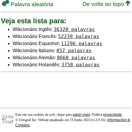
De volta ao topo
Palavra aleatória
Veja esta lista para:
36320 palavras
Wikcionário Inglês:
52239 palavras
Wikcionário Francês:
11296 palavras
Wikcionário Espanhol:
457 palavras
Wikcionário Italiano:
8660 palavras
Wikcionário Alemão:
3758 palavras
Wikcionário Holandês:
Este site usa cookies da web, clique para
saber mais
. Política
privacidade
.
© Ortograf Inc. Website atualizado em 23 Junho 2023 (v-2.0.1
b
).
Informações &
Contatos
.