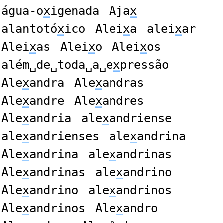
água-o
x
igenada
Aja
x
alantotó
x
ico
Alei
x
a
alei
x
ar
Alei
x
as
Alei
x
o
Alei
x
os
além␣de␣toda␣a␣e
x
pressão
Ale
x
andra
Ale
x
andras
Ale
x
andre
Ale
x
andres
Ale
x
andria
ale
x
andriense
ale
x
andrienses
ale
x
andrina
Ale
x
andrina
ale
x
andrinas
Ale
x
andrinas
ale
x
andrino
Ale
x
andrino
ale
x
andrinos
Ale
x
andrinos
Ale
x
andro