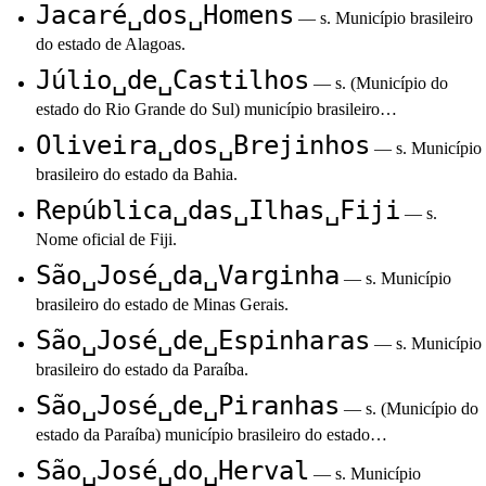
Jacaré␣dos␣Homens
— s. Município brasileiro
do estado de Alagoas.
Júlio␣de␣Castilhos
— s. (Município do
estado do Rio Grande do Sul) município brasileiro…
Oliveira␣dos␣Brejinhos
— s. Município
brasileiro do estado da Bahia.
República␣das␣Ilhas␣Fiji
— s.
Nome oficial de Fiji.
São␣José␣da␣Varginha
— s. Município
brasileiro do estado de Minas Gerais.
São␣José␣de␣Espinharas
— s. Município
brasileiro do estado da Paraíba.
São␣José␣de␣Piranhas
— s. (Município do
estado da Paraíba) município brasileiro do estado…
São␣José␣do␣Herval
— s. Município