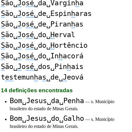
S
ão␣
J
o
sé
␣da␣Vargin
h
a
S
ão␣
J
o
sé
␣de␣Espin
h
aras
S
ão␣
J
o
sé
␣de␣Piran
h
as
S
ão␣
J
o
sé
␣do␣
H
erval
S
ão␣
J
o
sé
␣do␣
H
ortêncio
S
ão␣
J
o
sé
␣do␣In
h
acorá
S
ão␣
J
o
sé
␣dos␣Pin
h
ais
t
es
temun
h
a
s
␣de␣
J
eová
14 definições encontradas
Bom␣Jesus␣da␣Penha
— s. Município
brasileiro do estado de Minas Gerais.
Bom␣Jesus␣do␣Galho
— s. Município
brasileiro do estado de Minas Gerais.