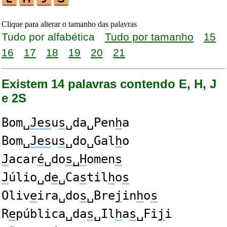
Clique para alterar o tamanho das palavras
Tudo por alfabética
Tudo por tamanho
15
16
17
18
19
20
21
Existem 14 palavras contendo E, H, J
e 2S
Bom␣
Jes
u
s
␣da␣Pen
h
a
Bom␣
Jes
u
s
␣do␣Gal
h
o
J
acar
é
␣do
s␣H
omen
s
J
úlio␣d
e
␣Ca
s
til
h
o
s
Oliv
e
ira␣do
s
␣Bre
j
in
h
o
s
R
e
pública␣da
s
␣Il
h
a
s
␣Fi
j
i