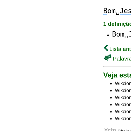
B
om␣
Je
1 definiç
Bom␣
Lista ant
Palavra
Veja est
Wikcion
Wikcion
Wikcion
Wikcion
Wikcio
Wikcion
Este site