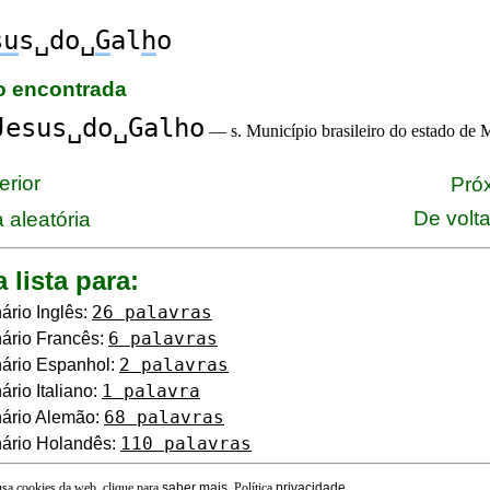
su
s␣do␣
G
al
h
o
ão encontrada
Jesus␣do␣Galho
— s. Município brasileiro do estado de 
erior
Próx
De volt
 aleatória
a lista para:
26 palavras
ário Inglês:
6 palavras
ário Francês:
2 palavras
ário Espanhol:
1 palavra
ário Italiano:
68 palavras
nário Alemão:
110 palavras
ário Holandês:
 usa cookies da web, clique para
saber mais
. Política
privacidade
.