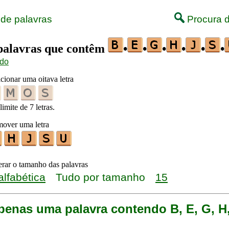
 de palavras
Procura d
 palavras que contêm
•
•
•
•
•
•
ido
cionar uma oitava letra
limite de 7 letras.
mover uma letra
terar o tamanho das palavras
alfabética
Tudo por tamanho
15
penas uma palavra contendo B, E, G, H,