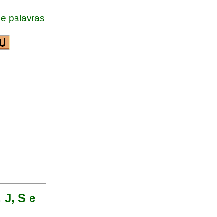
e palavras
 J, S e