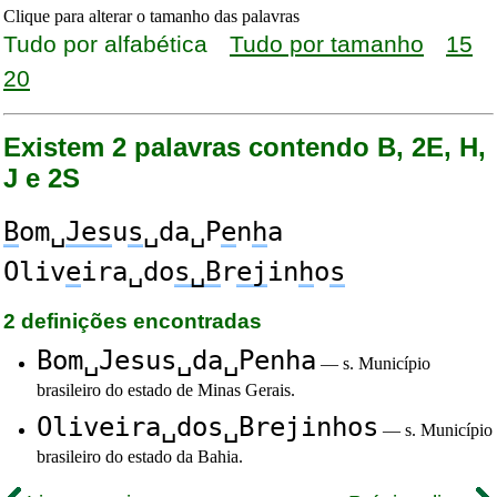
Clique para alterar o tamanho das palavras
Tudo por alfabética
Tudo por tamanho
15
20
Existem 2 palavras contendo B, 2E, H,
J e 2S
B
om␣
Jes
u
s
␣da␣P
e
n
h
a
Oliv
e
ira␣do
s␣B
r
ej
in
h
o
s
2 definições encontradas
Bom␣Jesus␣da␣Penha
— s. Município
brasileiro do estado de Minas Gerais.
Oliveira␣dos␣Brejinhos
— s. Município
brasileiro do estado da Bahia.