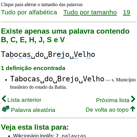
Clique para alterar o tamanho das palavras
Tudo por alfabética
Tudo por tamanho
19
Existe apenas uma palavra contendo
B, C, E, H, J, S e V
Ta
b
o
c
a
s
␣do␣Br
ej
o␣
V
el
h
o
1 definição encontrada
Tabocas␣do␣Brejo␣Velho
— s. Município
brasileiro do estado da Bahia.
Lista anterior
Próxima lista
De volta ao topo
Palavra aleatória
Veja esta lista para:
2 palavras
Wikcionário Inglês: