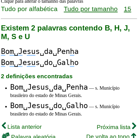
Clique para alterar o tamanho das palavras
Tudo por alfabética
Tudo por tamanho
15
Existem 2 palavras contendo B, H, J,
M, S e U
B
o
m␣J
e
su
s␣da␣Pen
h
a
B
o
m␣J
e
su
s␣do␣Gal
h
o
2 definições encontradas
Bom␣Jesus␣da␣Penha
— s. Município
brasileiro do estado de Minas Gerais.
Bom␣Jesus␣do␣Galho
— s. Município
brasileiro do estado de Minas Gerais.
Lista anterior
Próxima lista
De volta ao topo
Palavra aleatória