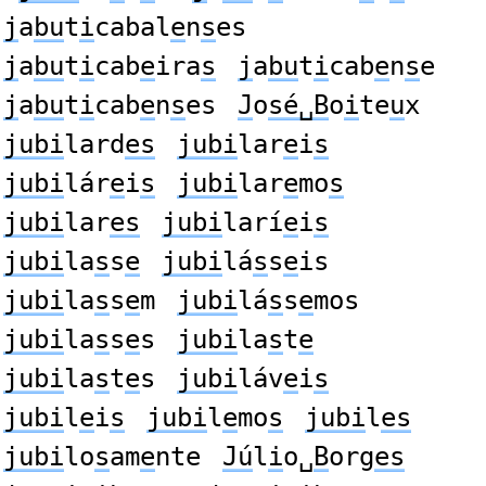
j
a
bu
t
i
cabal
e
n
s
es
j
a
bu
t
i
cab
e
ira
s
j
a
bu
t
i
cab
e
n
s
e
j
a
bu
t
i
cab
e
n
s
es
J
o
sé␣B
o
i
te
u
x
jubi
lard
es
jubi
lar
e
i
s
jubi
lár
e
i
s
jubi
lar
e
mo
s
jubi
lar
es
jubi
larí
e
i
s
jubi
la
s
s
e
jubi
lá
s
s
e
is
jubi
la
s
s
e
m
jubi
lá
s
s
e
mos
jubi
la
s
s
e
s
jubi
la
s
t
e
jubi
la
s
t
e
s
jubi
láv
e
i
s
jubi
l
e
i
s
jubi
l
e
mo
s
jubi
l
es
jubi
lo
s
am
e
nte
Jú
l
i
o␣
B
org
es