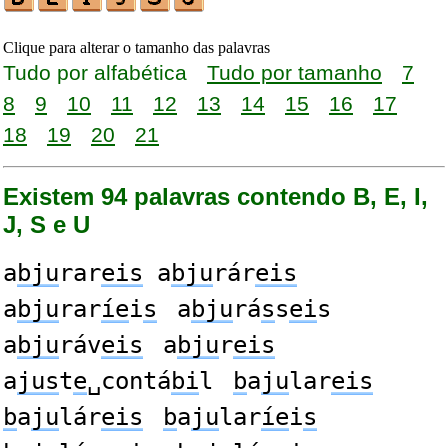
Clique para alterar o tamanho das palavras
Tudo por alfabética
Tudo por tamanho
7
8
9
10
11
12
13
14
15
16
17
18
19
20
21
Existem 94 palavras contendo B, E, I,
J, S e U
a
bju
rar
eis
a
bju
rár
eis
a
bju
rar
íe
i
s
a
bju
rá
s
s
ei
s
a
bju
ráv
eis
a
bju
r
eis
a
jus
t
e
␣contá
bi
l
b
a
ju
lar
eis
b
a
ju
lár
eis
b
a
ju
lar
íe
i
s