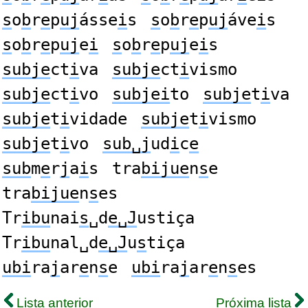
s
o
b
r
e
p
uj
ásse
i
s
s
o
b
r
e
p
uj
áve
i
s
s
o
b
r
e
p
uj
e
i
s
o
b
r
e
p
uj
e
i
s
subje
ct
i
va
subje
ct
i
vismo
subje
ct
i
vo
subjei
to
subje
t
i
va
subje
t
i
vidade
subje
t
i
vismo
subje
t
i
vo
sub␣j
ud
i
c
e
sub
m
e
r
j
a
i
s
tra
bijue
n
s
e
tra
bijue
n
s
es
Tr
ibu
nai
s
␣d
e␣J
ustiça
Tr
ibu
nal␣d
e␣J
u
s
tiça
ubi
ra
j
ar
e
n
s
e
ubi
ra
j
ar
e
n
s
es
Lista anterior
Próxima lista