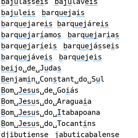
b
a
ju
lá
s
s
ei
s
b
a
ju
láv
eis
b
a
ju
l
eis
b
arq
uej
a
is
b
arq
uej
are
is
b
arq
uej
áre
is
b
arq
uej
ar
í
amo
s
b
arq
uej
ar
i
a
s
b
arq
uej
ar
í
ei
s
b
arq
uej
á
s
se
i
s
b
arq
uej
áve
is
b
arq
uej
e
is
beij
o␣de␣J
u
da
s
Be
n
j
am
i
n␣Con
s
tant␣do␣S
u
l
B
om␣
Jesu
s␣de␣Go
i
ás
B
om␣
Jesu
s␣do␣Aragua
i
a
B
om␣
Jesu
s␣do␣
I
tabapoana
B
om␣
Jesu
s␣do␣Tocant
i
ns
d
jibu
ti
e
n
s
e
j
a
bu
t
i
cabal
e
n
s
e