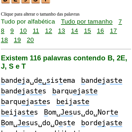
Clique para alterar o tamanho das palavras
Tudo por alfabética
Tudo por tamanho
7
8
9
10
11
12
13
14
15
16
17
18
19
20
Existem 116 palavras contendo B, 2E,
J, S e T
b
and
ej
a␣d
e␣s
is
t
ema
b
and
ej
a
ste
b
and
ej
a
ste
s
b
arqu
ej
a
ste
b
arqu
ej
a
ste
s
be
i
j
a
ste
be
i
j
a
ste
s
B
om␣
Jes
us␣do␣Nor
te
B
om␣
Jes
us␣do␣O
e
s
t
e
b
ord
ej
a
ste