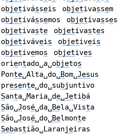
o
bjet
ivá
s
s
e
is
o
bjet
iva
s
s
e
m
o
bjet
ivá
s
s
e
mos
o
bjet
iva
s
s
e
s
o
bjet
iva
s
t
e
o
bjet
iva
s
t
e
s
o
bjet
iváv
e
i
s
o
bjet
iv
e
i
s
o
bjet
iv
e
mo
s
o
bjet
iv
es
ori
e
n
t
ado␣a␣o
bje
to
s
Pon
te
␣Alta␣do␣
B
om␣
Jes
us
pr
ese
n
t
e␣do␣su
bj
untivo
S
an
t
a␣Maria␣d
e␣Je
ti
b
á
S
ão␣
J
os
é
␣da␣
Be
la␣Vis
t
a
S
ão␣
J
os
é
␣do␣
Be
lmon
t
e
Seb
as
t
ião␣Laran
je
iras