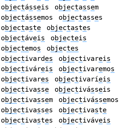
o
bje
c
t
á
s
s
e
is
o
bje
c
t
a
s
s
e
m
o
bje
c
t
á
s
s
e
mos
o
bje
c
t
a
s
s
e
s
o
bje
c
t
a
s
t
e
o
bje
c
t
a
s
t
e
s
o
bje
c
t
áv
e
i
s
o
bje
c
te
i
s
o
bje
c
te
mo
s
o
bje
c
tes
o
bje
c
t
ivard
es
o
bje
c
t
ivar
e
i
s
o
bje
c
t
ivár
e
i
s
o
bje
c
t
ivar
e
mo
s
o
bje
c
t
ivar
es
o
bje
c
t
ivarí
e
i
s
o
bje
c
t
iva
s
s
e
o
bje
c
t
ivá
s
s
e
is
o
bje
c
t
iva
s
s
e
m
o
bje
c
t
ivá
s
s
e
mos
o
bje
c
t
iva
s
s
e
s
o
bje
c
t
iva
s
t
e
o
bje
c
t
iva
s
t
e
s
o
bje
c
t
iváv
e
i
s