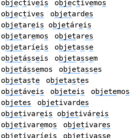
o
bje
c
t
iv
e
i
s
o
bje
c
t
iv
e
mo
s
o
bje
c
t
iv
es
o
bjet
ard
es
o
bjet
ar
e
i
s
o
bjet
ár
e
i
s
o
bjet
ar
e
mo
s
o
bjet
ar
es
o
bjet
arí
e
i
s
o
bjet
a
s
s
e
o
bjet
á
s
s
e
is
o
bjet
a
s
s
e
m
o
bjet
á
s
s
e
mos
o
bjet
a
s
s
e
s
o
bjet
a
s
t
e
o
bjet
a
s
t
e
s
o
bjet
áv
e
i
s
o
bjete
i
s
o
bjete
mo
s
o
bjetes
o
bjet
ivard
es
o
bjet
ivar
e
i
s
o
bjet
ivár
e
i
s
o
bjet
ivar
e
mo
s
o
bjet
ivar
es
o
bjet
ivarí
e
i
s
o
bjet
iva
s
s
e