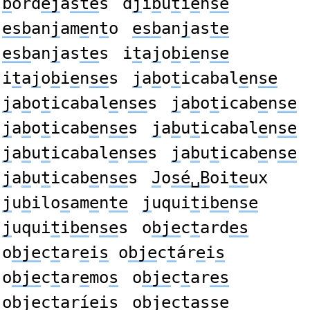
b
ord
ej
a
ste
s
d
j
i
b
u
t
i
e
n
se
esb
an
j
am
e
n
t
o
esb
an
j
as
te
esb
an
j
as
te
s
i
t
a
j
o
b
i
e
n
se
i
t
a
j
o
b
i
e
n
se
s
j
a
b
o
t
icabal
e
n
se
j
a
b
o
t
icabal
e
n
se
s
j
a
b
o
t
icab
e
n
se
j
a
b
o
t
icab
e
n
se
s
j
a
b
u
t
icabal
e
n
se
j
a
b
u
t
icabal
e
n
se
s
j
a
b
u
t
icab
e
n
se
j
a
b
u
t
icab
e
n
se
s
J
o
sé␣B
oi
te
ux
j
u
b
ilo
s
am
e
n
te
j
uqui
t
i
be
n
se
j
uqui
t
i
be
n
se
s
o
bje
c
t
ard
es
o
bje
c
t
ar
e
i
s
o
bje
c
t
ár
e
i
s
o
bje
c
t
ar
e
mo
s
o
bje
c
t
ar
es
o
bje
c
t
arí
e
i
s
o
bje
c
t
a
s
s
e