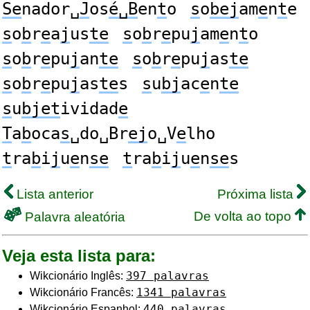
Se
nador␣
J
os
é␣B
en
t
o
s
o
bej
am
e
n
t
e
s
o
b
r
e
a
j
us
te
s
o
b
r
e
pu
j
am
e
n
t
o
s
o
b
r
e
pu
j
an
te
s
o
b
r
e
pu
j
as
te
s
o
b
r
e
pu
j
as
te
s
s
u
bj
ac
e
n
te
s
u
bjet
ividad
e
T
a
b
oca
s
␣do␣Br
ej
o␣V
e
lho
t
ra
b
i
j
u
e
n
se
t
ra
b
i
j
u
e
n
se
s
Lista anterior
Próxima lista
De volta ao topo
Palavra aleatória
Veja esta lista para:
397 palavras
Wikcionário Inglês:
1341 palavras
Wikcionário Francês:
440 palavras
Wikcionário Espanhol: