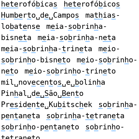
hete
rofó
b
ica
s
hete
rofó
b
ico
s
H
um
be
r
t
o␣d
e
␣Campo
s
ma
th
ia
s
-
lo
b
at
e
ns
e
m
e
ia-
s
o
b
rin
h
a-
bisn
et
a
m
e
ia-
s
o
b
rin
h
a-n
et
a
m
e
ia-
s
o
b
rin
h
a-
t
rin
e
ta
m
e
io-
s
o
b
rin
h
o-bisn
et
o
m
e
io-
s
o
b
rin
h
o-
n
et
o
m
e
io-
s
o
b
rin
h
o-
t
rin
e
to
mil␣nov
e
c
e
n
t
o
s
␣e␣
b
olin
h
a
Pin
h
al␣d
e␣S
ão␣
Be
n
t
o
Pr
es
id
e
n
t
e␣Ku
b
itsc
h
ek
s
o
b
rin
h
a-
p
e
n
t
an
e
ta
s
o
b
rin
h
a-
te
tran
e
ta
s
o
b
rin
h
o-p
e
n
t
an
e
to
s
o
b
rin
h
o-
te
tran
e
to