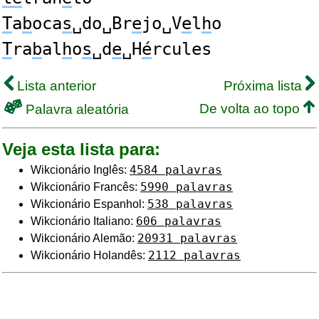
T
a
b
oca
s
␣do␣Br
e
jo␣V
e
l
h
o
T
ra
b
al
h
o
s
␣d
e
␣H
é
rcules
Lista anterior
Próxima lista
De volta ao topo
Palavra aleatória
Veja esta lista para:
4584 palavras
Wikcionário Inglês:
5990 palavras
Wikcionário Francês:
538 palavras
Wikcionário Espanhol:
606 palavras
Wikcionário Italiano:
20931 palavras
Wikcionário Alemão:
2112 palavras
Wikcionário Holandês: