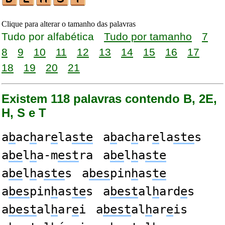
Clique para alterar o tamanho das palavras
Tudo por alfabética
Tudo por tamanho
7
8
9
10
11
12
13
14
15
16
17
18
19
20
21
Existem 118 palavras contendo B, 2E,
H, S e T
a
b
ac
h
ar
e
la
ste
a
b
ac
h
ar
e
la
ste
s
a
be
l
h
a-m
est
ra
a
be
l
h
a
ste
a
be
l
h
a
ste
s
a
bes
pin
h
as
te
a
bes
pin
h
as
te
s
a
best
al
h
ard
e
s
a
best
al
h
ar
e
i
a
best
al
h
ar
e
is