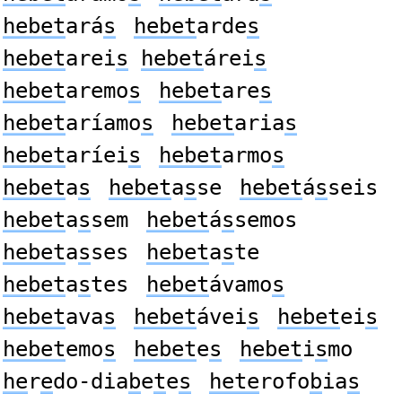
hebet
ará
s
hebet
arde
s
hebet
arei
s
hebet
árei
s
hebet
aremo
s
hebet
are
s
hebet
aríamo
s
hebet
aria
s
hebet
aríei
s
hebet
armo
s
hebet
a
s
hebet
a
s
se
hebet
á
s
seis
hebet
a
s
sem
hebet
á
s
semos
hebet
a
s
ses
hebet
a
s
te
hebet
a
s
tes
hebet
ávamo
s
hebet
ava
s
hebet
ávei
s
hebet
ei
s
hebet
emo
s
hebet
e
s
hebet
i
s
mo
he
r
e
do-dia
b
e
t
e
s
hete
rofo
b
ia
s