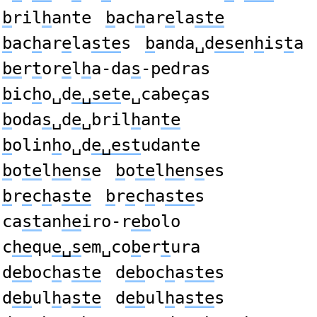
b
ril
h
ante
b
ac
h
ar
e
la
ste
b
ac
h
ar
e
la
ste
s
b
anda␣d
ese
n
h
is
t
a
be
r
t
or
e
l
h
a-da
s
-pedras
b
ic
h
o␣d
e␣set
e␣cabeças
b
oda
s
␣d
e
␣bril
h
an
te
b
olin
h
o␣d
e␣est
udante
b
o
te
l
he
n
s
e
b
o
te
l
he
n
s
es
b
r
e
c
h
a
ste
b
r
e
c
h
a
ste
s
ca
st
an
he
iro-r
eb
olo
c
he
qu
e␣s
em␣co
b
er
t
ura
d
eb
oc
h
a
ste
d
eb
oc
h
a
ste
s
d
eb
ul
h
a
ste
d
eb
ul
h
a
ste
s