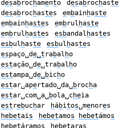
d
es
a
b
roc
h
am
e
n
t
o
d
es
a
b
roc
h
as
te
d
es
a
b
roc
h
as
te
s
e
m
b
ain
h
a
ste
e
m
b
ain
h
a
ste
s
e
m
b
rul
h
a
ste
e
m
b
rul
h
a
ste
s
esb
andal
h
as
te
s
esb
ul
h
as
te
esb
ul
h
as
te
s
es
paço␣d
e␣t
ra
b
al
h
o
est
ação␣d
e
␣tra
b
al
h
o
est
ampa␣d
e␣b
ic
h
o
est
ar␣ap
e
rtado␣da␣
b
roc
h
a
est
ar␣com␣a␣
b
ola␣c
he
ia
est
r
eb
uc
h
ar
h
á
b
i
t
o
s
␣m
e
nor
e
s
hebet
ai
s
hebet
amo
s
hebet
ámo
s
hebet
áramo
s
hebet
ara
s