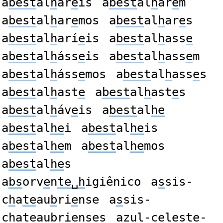
a
best
al
h
ár
e
is
a
best
al
h
ar
e
m
a
best
al
h
ar
e
mos
a
best
al
h
ar
e
s
a
best
al
h
arí
e
is
a
best
al
h
ass
e
a
best
al
h
áss
e
is
a
best
al
h
ass
e
m
a
best
al
h
áss
e
mos
a
best
al
h
ass
e
s
a
best
al
h
ast
e
a
best
al
h
ast
e
s
a
best
al
h
áv
e
is
a
best
al
he
a
best
al
he
i
a
best
al
he
is
a
best
al
he
m
a
best
al
he
mos
a
best
al
he
s
a
bs
orv
e
n
te␣h
igiênico
a
s
sis-
c
h
a
te
au
b
ri
e
nse
a
s
sis-
c
h
a
te
au
b
ri
e
nses
azul-c
e
l
est
e-