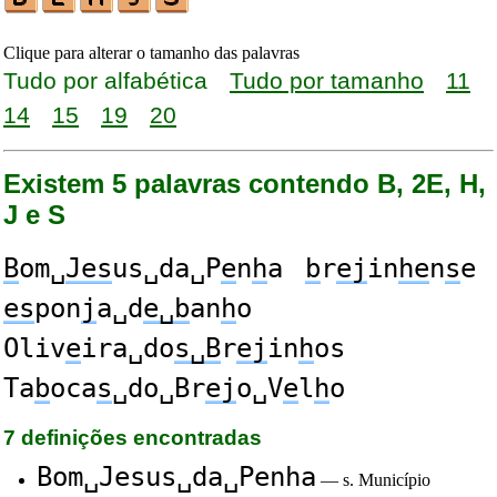
Clique para alterar o tamanho das palavras
Tudo por alfabética
Tudo por tamanho
11
14
15
19
20
Existem 5 palavras contendo B, 2E, H,
J e S
B
om␣
Jes
us␣da␣P
e
n
h
a
b
r
ej
in
he
n
s
e
es
pon
j
a␣d
e␣b
an
h
o
Oliv
e
ira␣do
s␣B
r
ej
in
h
os
Ta
b
oca
s
␣do␣Br
ej
o␣V
e
l
h
o
7 definições encontradas
Bom␣Jesus␣da␣Penha
— s. Município