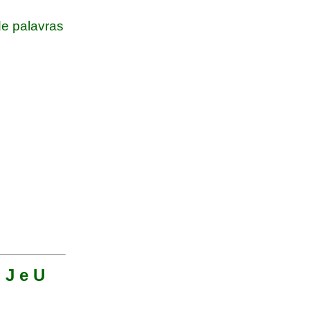
e palavras
 J e U