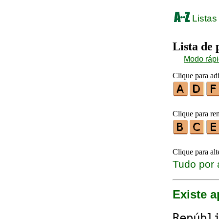
Listas
Lista de
Modo ráp
Clique para ad
Clique para re
Clique para al
Tudo por 
Existe a
R
e
p
úb
l