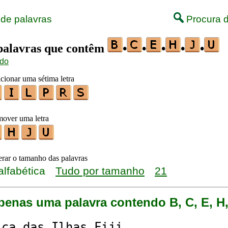
 de palavras
Procura d
 palavras que contêm
•
•
•
•
•
ido
icionar uma sétima letra
mover uma letra
terar o tamanho das palavras
alfabética
Tudo por tamanho
21
penas uma palavra contendo B, C, E, H,
i
c
a␣das␣Il
h
as␣Fi
j
i