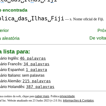
ão encontrada
blica␣das␣Ilhas␣Fiji
— s. Nome oficial de Fiji.
erior
Próx
De volt
 aleatória
a lista para:
46 palavras
ário Inglês:
34 palavras
ário Francês:
1 palavra
ário Espanhol:
ário Italiano: sem palavras
215 palavras
nário Alemão:
387 palavras
ário Holandês:
 usa cookies da web, clique para
saber mais
. Política
privacidade
.
f Inc. Website atualizado em 23 Junho 2023 (v-2.0.1
b
).
Informações & Contatos
.