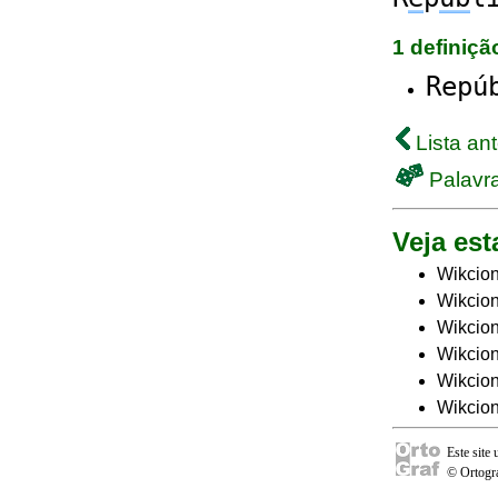
1 definiç
Repú
Lista ant
Palavra
Veja est
Wikcion
Wikcion
Wikcion
Wikcion
Wikcio
Wikcion
Este site
© Ortogra