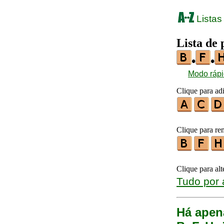
Listas
Lista de 
•
•
Modo ráp
Clique para ad
Clique para re
Clique para al
Tudo por 
Há apen