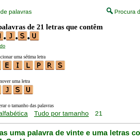
 de palavras
Procura d
palavras de 21 letras que contêm
•
•
•
ido
icionar uma sétima letra
mover uma letra
terar o tamanho das palavras
alfabética
Tudo por tamanho
21
as uma palavra de vinte e uma letras c