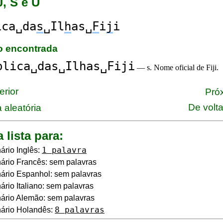
J, S e U
ica␣da
s
␣Il
h
as␣
F
i
j
i
ão encontrada
blica␣das␣Ilhas␣Fiji
— s. Nome oficial de Fiji.
erior
Próx
De volt
 aleatória
a lista para:
1 palavra
ário Inglês:
ário Francês: sem palavras
ário Espanhol: sem palavras
ário Italiano: sem palavras
ário Alemão: sem palavras
8 palavras
ário Holandês: