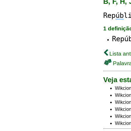
B, F, H, 
Rep
úb
l
1 definiç
Repú
Lista ant
Palavra
Veja est
Wikcion
Wikcion
Wikcion
Wikcion
Wikcion
Wikcion