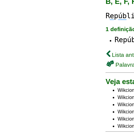
B, E, F, 
R
e
p
úb
l
1 definiç
Repú
Lista ant
Palavra
Veja est
Wikcion
Wikcion
Wikcion
Wikcion
Wikcio
Wikcion