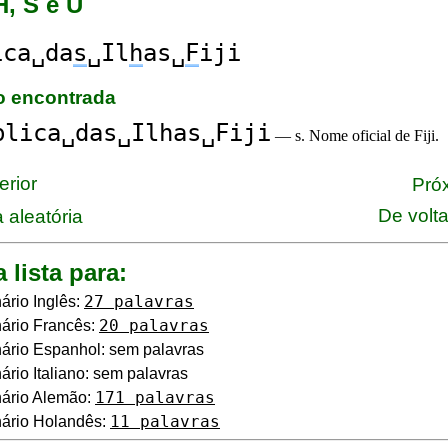
H, S e U
ica␣da
s
␣Il
h
as␣
F
iji
ão encontrada
blica␣das␣Ilhas␣Fiji
— s. Nome oficial de Fiji.
erior
Próx
De volt
 aleatória
a lista para:
27 palavras
ário Inglês:
20 palavras
ário Francês:
ário Espanhol: sem palavras
ário Italiano: sem palavras
171 palavras
nário Alemão:
11 palavras
ário Holandês: