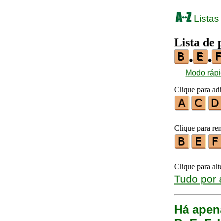
Listas
Lista de 
•
•
Modo ráp
Clique para ad
Clique para re
Clique para al
Tudo por 
Há apen