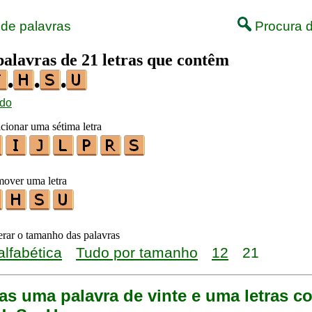
 de palavras
Procura d
palavras de 21 letras que contêm
•
•
•
ido
icionar uma sétima letra
mover uma letra
terar o tamanho das palavras
alfabética
Tudo por tamanho
12
21
as uma palavra de vinte e uma letras c