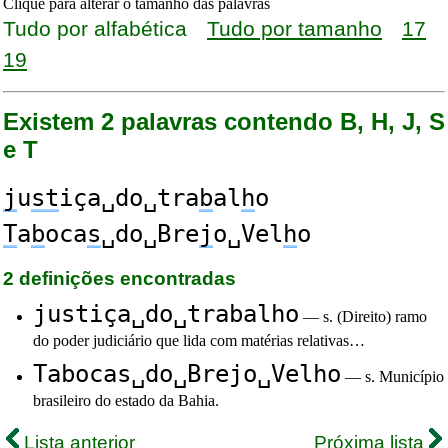
Clique para alterar o tamanho das palavras
Tudo por alfabética
Tudo por tamanho
17
19
Existem 2 palavras contendo B, H, J, S
e T
j
u
st
iça␣do␣tra
b
al
h
o
T
a
b
oca
s
␣do␣Bre
j
o␣Vel
h
o
2 definições encontradas
justiça␣do␣trabalho
— s. (Direito) ramo
do poder judiciário que lida com matérias relativas…
Tabocas␣do␣Brejo␣Velho
— s. Município
brasileiro do estado da Bahia.
Lista anterior
Próxima lista