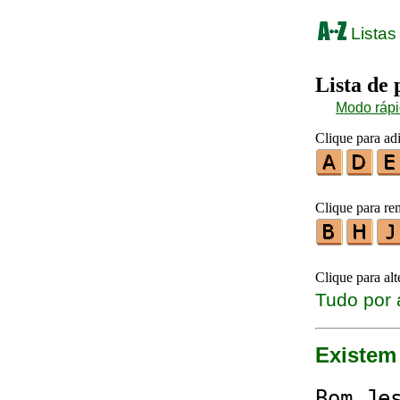
Listas
Lista de
Modo ráp
Clique para adi
Clique para re
Clique para al
Tudo por 
Existem 
B
o
m␣J
e