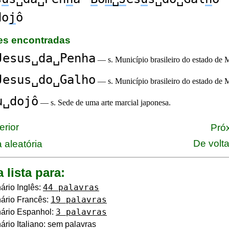
do
j
ô
ões encontradas
Jesus␣da␣Penha
— s. Município brasileiro do estado de 
Jesus␣do␣Galho
— s. Município brasileiro do estado de 
u␣dojô
— s. Sede de uma arte marcial japonesa.
erior
Próx
De volt
 aleatória
a lista para:
44 palavras
ário Inglês:
19 palavras
ário Francês:
3 palavras
ário Espanhol:
ário Italiano: sem palavras