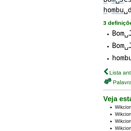
h
o
mbu
␣
3 definiç
Bom␣
Bom␣
homb
Lista ant
Palavra
Veja est
Wikcion
Wikcion
Wikcion
Wikcion