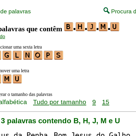
 de palavras
Procura d
 palavras que contêm
•
•
•
•
ido
cionar uma sexta letra
mover uma letra
terar o tamanho das palavras
alfabética
Tudo por tamanho
9
15
3 palavras contendo B, H, J, M e U
s
u
s␣da␣Pen
h
a
B
o
m␣J
es
u
s␣do␣Gal
h
o