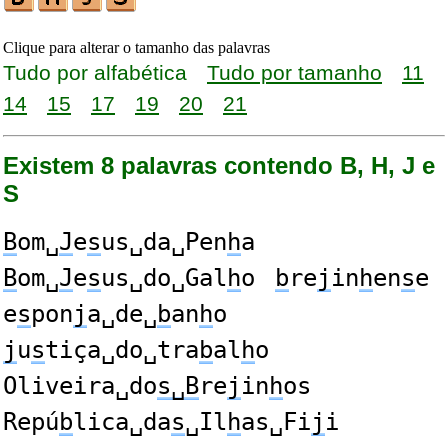
Clique para alterar o tamanho das palavras
Tudo por alfabética
Tudo por tamanho
11
14
15
17
19
20
21
Existem 8 palavras contendo B, H, J e
S
B
om␣
J
e
s
us␣da␣Pen
h
a
B
om␣
J
e
s
us␣do␣Gal
h
o
b
re
j
in
h
en
s
e
e
s
pon
j
a␣de␣
b
an
h
o
j
u
s
tiça␣do␣tra
b
al
h
o
Oliveira␣do
s␣B
re
j
in
h
os
Repú
b
lica␣da
s
␣Il
h
as␣Fi
j
i