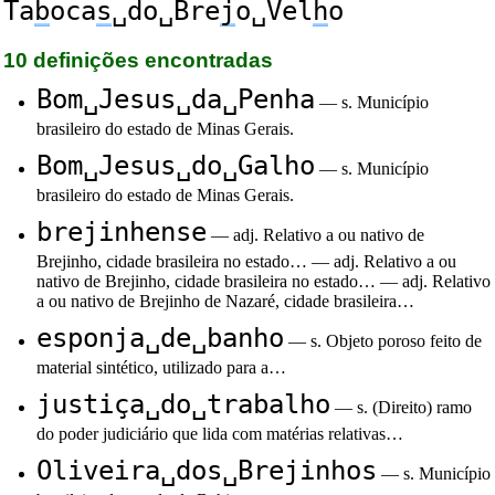
Ta
b
oca
s
␣do␣Bre
j
o␣Vel
h
o
10 definições encontradas
Bom␣Jesus␣da␣Penha
— s. Município
brasileiro do estado de Minas Gerais.
Bom␣Jesus␣do␣Galho
— s. Município
brasileiro do estado de Minas Gerais.
brejinhense
— adj. Relativo a ou nativo de
Brejinho, cidade brasileira no estado… — adj. Relativo a ou
nativo de Brejinho, cidade brasileira no estado… — adj. Relativo
a ou nativo de Brejinho de Nazaré, cidade brasileira…
esponja␣de␣banho
— s. Objeto poroso feito de
material sintético, utilizado para a…
justiça␣do␣trabalho
— s. (Direito) ramo
do poder judiciário que lida com matérias relativas…
Oliveira␣dos␣Brejinhos
— s. Município