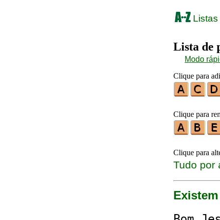
Listas
Lista de
Modo ráp
Clique para ad
Clique para re
Clique para al
Tudo por 
Existem 
B
om␣
Je