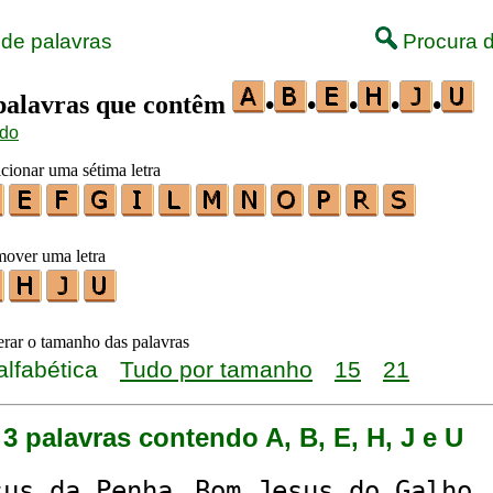
 de palavras
Procura d
 palavras que contêm
•
•
•
•
•
ido
icionar uma sétima letra
mover uma letra
terar o tamanho das palavras
alfabética
Tudo por tamanho
15
21
3 palavras contendo A, B, E, H, J e U
s
u
s␣d
a
␣Pen
h
a
B
om␣
Je
s
u
s␣do␣G
a
l
h
o