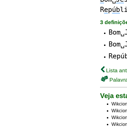
R
e
p
úb
l
3 definiç
Bom␣
Bom␣
Repú
Lista ant
Palavra
Veja est
Wikcion
Wikcion
Wikcion
Wikcion