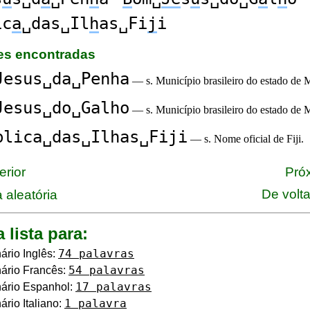
ic
a
␣das␣Il
h
as␣Fi
j
i
ões encontradas
Jesus␣da␣Penha
— s. Município brasileiro do estado de 
Jesus␣do␣Galho
— s. Município brasileiro do estado de 
blica␣das␣Ilhas␣Fiji
— s. Nome oficial de Fiji.
erior
Próx
De volt
 aleatória
a lista para:
74 palavras
ário Inglês:
54 palavras
ário Francês:
17 palavras
ário Espanhol:
1 palavra
ário Italiano: