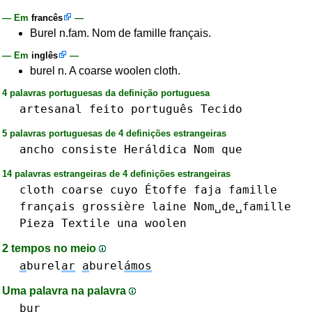
— Em
francês
—
Burel n.fam. Nom de famille français.
— Em
inglês
—
burel n. A coarse woolen cloth.
4 palavras portuguesas da definição portuguesa
artesanal
feito
português
Tecido
5 palavras portuguesas de 4 definições estrangeiras
ancho
consiste
Heráldica
Nom
que
14 palavras estrangeiras de 4 definições estrangeiras
cloth
coarse
cuyo
Étoffe
faja
famille
français
grossière
laine
Nom␣de␣famille
Pieza
Textile
una
woolen
2 tempos no meio
a
burel
ar
a
burel
ámos
Uma palavra na palavra
bur