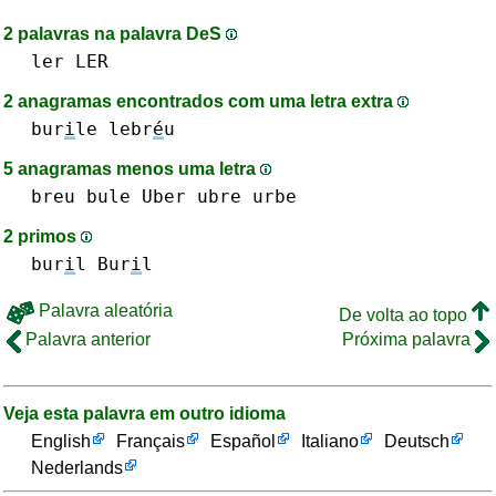
2 palavras na palavra DeS
ler LER
2 anagramas encontrados com uma letra extra
bur
i
le
lebr
é
u
5 anagramas menos uma letra
breu
bule
Uber
ubre
urbe
2 primos
bur
i
l Bur
i
l
Palavra aleatória
De volta ao topo
Palavra anterior
Próxima palavra
Veja esta palavra em outro idioma
English
Français
Español
Italiano
Deutsch
Nederlands