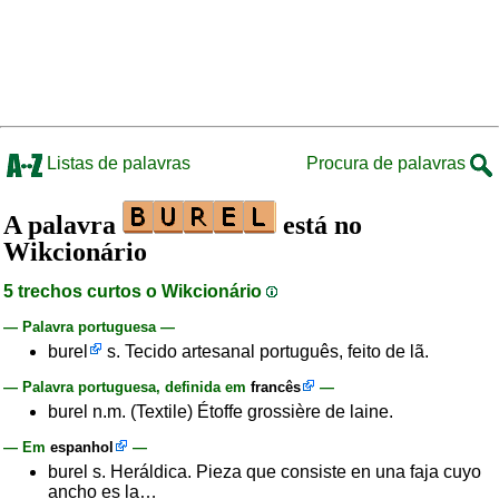
Listas de palavras
Procura de palavras
A palavra
está no
Wikcionário
5 trechos curtos o Wikcionário
— Palavra portuguesa —
burel
s. Tecido artesanal português, feito de lã.
— Palavra portuguesa, definida em
francês
—
burel n.m. (Textile) Étoffe grossière de laine.
— Em
espanhol
—
burel s. Heráldica. Pieza que consiste en una faja cuyo
ancho es la…