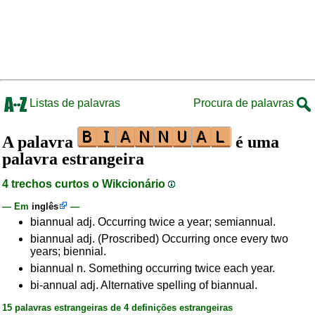
Listas de palavras
Procura de palavras
A palavra
é uma
palavra estrangeira
4 trechos curtos o Wikcionário
— Em
inglês
—
biannual adj. Occurring twice a year; semiannual.
biannual adj. (Proscribed) Occurring once every two
years; biennial.
biannual n. Something occurring twice each year.
bi-annual adj. Alternative spelling of biannual.
15 palavras estrangeiras de 4 definições estrangeiras