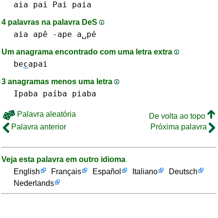
aia
pai Pai
paia
4 palavras na palavra DeS
aia
apê -ape a␣pé
Um anagrama encontrado com uma letra extra
be
c
apai
3 anagramas menos uma letra
Ipaba
paíba
piaba
Palavra aleatória
De volta ao topo
Palavra anterior
Próxima palavra
Veja esta palavra em outro idioma
English
Français
Español
Italiano
Deutsch
Nederlands