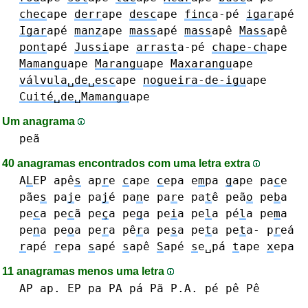
chec
ape
derr
ape
desc
ape
finc
a-pé
igar
apé
Igar
apé
manz
ape
mass
apé
mass
apê
Mass
apê
pont
apé
Jussi
ape
arrast
a-pé
chape-ch
ape
Mamangu
ape
Marangu
ape
Maxarangu
ape
válvula␣de␣esc
ape
nogueira-de-igu
ape
Cuité␣de␣Mamangu
ape
Um anagrama
peã
40 anagramas encontrados com uma letra extra
A
L
EP
apê
s
ap
r
e
c
ape
c
epa
e
m
pa
g
ape
pa
c
e
pãe
s
pa
j
e pa
j
é
pa
n
e
pa
r
e
pa
t
ê
peã
o
pe
b
a
pe
c
a pe
c
ã pe
ç
a
pe
g
a
pe
i
a
pe
l
a pé
l
a
pe
m
a
pe
n
a
pe
o
a
pe
r
a pê
r
a
pe
s
a
pe
t
a pe
t
a-
p
r
eá
r
apé
r
epa
s
apé
s
apê
S
apé
s
e␣pá
t
ape
x
epa
11 anagramas menos uma letra
AP ap.
EP
pa PA pá Pã P.A.
pé pê Pê