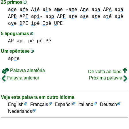
25 primos
a
d
e
a
f
e
A
i
ê
a
l
e
a
m
e -a
m
e
A
n
e
ap
a
AP
A
ap
á
AP
B
AP
F
ap
i
-
ap
p
AP
P
a
r
e
a
s
e
a
t
e a
t
é
a
u
ê
a
v
e
D
PE
i
pê
I
pê
U
PE
5 lipogramas
AP ap.
pé pê Pê
Um epêntese
ap
r
e
Palavra aleatória
De volta ao topo
Palavra anterior
Próxima palavra
Veja esta palavra em outro idioma
English
Français
Español
Italiano
Deutsch
Nederlands