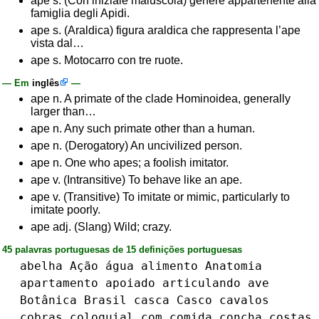
ape s. (Con iniziale maiuscola) genere appartenente alla
famiglia degli Apidi.
ape s. (Araldica) figura araldica che rappresenta l’ape
vista dal…
ape s. Motocarro con tre ruote.
— Em
inglês
—
ape n. A primate of the clade Hominoidea, generally
larger than…
ape n. Any such primate other than a human.
ape n. (Derogatory) An uncivilized person.
ape n. One who apes; a foolish imitator.
ape v. (Intransitive) To behave like an ape.
ape v. (Transitive) To imitate or mimic, particularly to
imitate poorly.
ape adj. (Slang) Wild; crazy.
45 palavras portuguesas de 15 definições portuguesas
abelha
Ação
água
alimento
Anatomia
apartamento
apoiado
articulando
ave
Botânica
Brasil
casca
Casco
cavalos
cobras
coloquial
com
comida
concha
costas