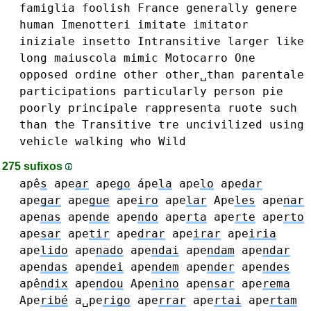
famiglia
foolish
France
generally
genere
human
Imenotteri
imitate
imitator
iniziale
insetto
Intransitive
larger
like
long
maiuscola
mimic
Motocarro
One
opposed
ordine
other
other␣than
parentale
participations
particularly
person
pie
poorly
principale
rappresenta
ruote
such
than
the
Transitive
tre
uncivilized
using
vehicle
walking
who
Wild
275 sufixos
apê
s
ape
ar
ape
go
ápe
la
ape
lo
ape
dar
ape
gar
ape
gue
ape
iro
ape
lar
Ape
les
ape
nar
ape
nas
ape
nde
ape
ndo
ape
rta
ape
rte
ape
rto
ape
sar
ape
tir
ape
drar
ape
irar
ape
iria
ape
lido
ape
nado
ape
ndai
ape
ndam
ape
ndar
ape
ndas
ape
ndei
ape
ndem
ape
nder
ape
ndes
apê
ndix
ape
ndou
Ape
nino
ape
nsar
ape
rema
Ape
ribé
a␣pe
rigo
ape
rrar
ape
rtai
ape
rtam