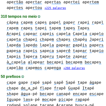
ape
rtão
ape
rtar
ape
rtas
ape
rtei
ape
rtem
ape
rtes
ape
rtou
+225 palavras
310 tempos no meio
c
ápe
a
c
ape
m
c
ape
s
p
ape
l
p
ape
r
r
ape
i
r
ape
l
r
ape
m
r
ape
s
t
ape
i
t
ape
m
t
ape
s
T
ape
s
Ar
ape
í
c
ape
ar
c
ape
is
c
ape
la
C
ape
la
c
ape
lo
c
ape
ta
ch
ape
i
ch
ape
m
ch
ape
s
ch
apé
u
J
ape
ri
l
ape
da
l
ape
do
l
ape
la
p
ape
ar
p
apé
is
p
ape
rs
p
ape
sa
r
ape
is
s
ape
ca
s
ape
rê
t
ape
ar
t
ape
io
t
ape
is
T
ape
ra
t
ape
ru
t
ape
te
z
ape
ar
à␣c
ape
la
al
ape
ar
bec
ape
i
bec
ape
m
bec
ape
s
c
ape
lão
c
ape
mos
c
ape
nga
+260 palavras
50 prefixos
c
ape
g
ape
r
apé
s
apé
s
apê
S
apé
t
ape
ág
ape
ch
ape
de
␣a␣pé
fl
ape
fr
apê
Gu
apé
It
apé
sh
ape
águ
a-pé
bec
ape
can
apé
enc
ape
esc
ape
Igu
ape
lav
a-pé
moc
ape
pic
ape
rap
apé
rod
apé
sol
ape
tac
ape
Acar
ape
busc
a-pé