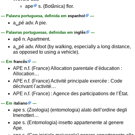
ape
s. (Botânica) flor.
— Palavra portuguesa, definida em
espanhol
—
a␣pé adv. A pie.
— Palavras portuguesas, definidas em
inglês
—
apê n. Apartment.
a␣pé adv. Afoot (by walking, especially a long distance,
as opposed to using a vehicle).
— Em
francês
—
APE n.f. (France) Allocation parentale d’éducation :
Allocation…
APE n.f. (France) Activité principale exercée : Code
décrivant l’activité…
APE n.f. (France) : Agence des participations de l’État.
— Em
italiano
—
ape s. (Zoologia) (entomologia) alato dell’ordine degli
Imenotteri…
ape s. (Entomologia) insetto appartenente al genere
Ape.