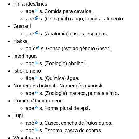
Finlandês/finês
ape
s. Comida para cavalos.
ape
s. (Coloquial) rango, comida, alimento.
Guarani
ape
s. (Anatomia) costas, espaldas.
Hakka
ap-è
s. Ganso (ave do género Anser).
Interlíngua
1
ape
s. (Zoologia) abelha
.
Istro-romeno
åpe
s. (Química) água.
Norueguês bokmål - Norueguês nynorsk
ape
s. (Zoologia) macaco, primata símio.
Romeno/daco-romeno
ape
s. Forma plural de apă.
Tupi
apé
s. Casco, concha de frutos duros.
apé
s. Escama, casca de cobras.
Wuvulu-aua