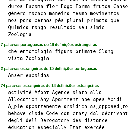
duros
Escama
flor
Fogo
Forma
frutos
Ganso
género
macaco
maneira
mesmo
movimentos
nos
para
pernas
pés
plural
primata
que
Química
rango
resultado
seu
símio
Zoologia
7 palavras portuguesas de 18 definições estrangeiras
che
entomologia
figura
primate
Slang
vista
Zoologia
2 palavras estrangeiras de 15 definições portuguesas
Anser
espaldas
74 palavras estrangeiras de 18 definições estrangeiras
activité
Afoot
Agence
alato
alla
Allocation
Any
Apartment
ape
apes
Apidi
A␣pie
appartenente
araldica
as␣opposed␣to
behave
clade
Code
con
crazy
dal
décrivant
degli
dell
Derogatory
des
distance
éducation
especially
État
exercée